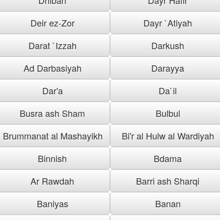
Deir ez-Zor
Dayr `Atiyah
Darat `Izzah
Darkush
Ad Darbasiyah
Darayya
Dar'a
Da`il
Busra ash Sham
Bulbul
Brummanat al Mashayikh
Bi'r al Hulw al Wardiyah
Binnish
Bdama
Ar Rawdah
Barri ash Sharqi
Baniyas
Banan