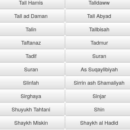
Tall Hamis
Talldaww
Tall ad Daman
Tall Abyad
Talin
Tallbisah
Taftanaz
Tadmur
Tadif
Suran
Suran
As Suqaylibiyah
Slinfah
Sirrin ash Shamaliyah
Sirghaya
Sinjar
Shuyukh Tahtani
Shin
Shaykh Miskin
Shaykh al Hadid