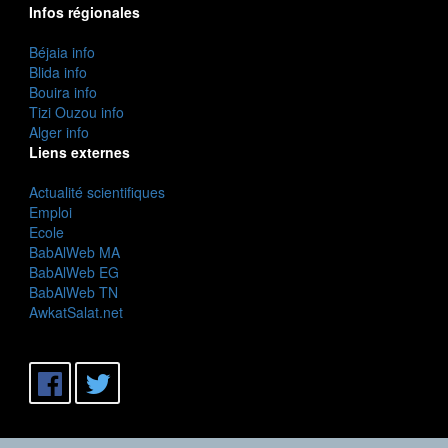
Infos régionales
Béjaia info
Blida info
Bouira info
Tizi Ouzou info
Alger info
Liens externes
Actualité scientifiques
Emploi
Ecole
BabAlWeb MA
BabAlWeb EG
BabAlWeb TN
AwkatSalat.net