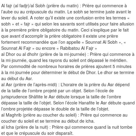
Al fajr (al fadjr)/al Sobh (prière du matin) : Prière qui commence à
l’aube ou au crépuscule du matin. Le sobh se termine juste avant le
lever du soleil. A noter qu’il existe une confusion entre les termes «
sobh » et « fajr » qui selon les savants sont utilisés pour faire allusion
à la première prière obligatoire du matin. Ceci s’explique par le fait
que avant d’accomplir la prière obligatoire il existe une prière
fortement recommandée que l’on appelle « Sounnat Al Sobh », «
Sounnat Al Fajr » ou encore « Rabibatou Al Fajr »
al Dhor ou al dhohr (prière de la mi-journée) : Prière qui commence à
la mi-journée, quand les rayons du soleil ont dépassé le méridien.
Par commodité de nombreux horaires de prières ajoutent 5 minutes
à la mi-journée pour déterminer le début de Dhor. Le dhor se termine
au début du Asr.
al Asr (prière de l’après-midi) : L’horaire de la prière du Asr dépend
de la taille de l’ombre projeté par un objet. Selon l’école de
jurisprudence Shâfiite le Asr débute lorsque la taille de l’ombre
dépasse la taille de l’objet. Selon l’école Hanafite le Asr débute quand
l’ombre projetée dépasse le double de la taille de l’objet.
al Maghrib (prière au coucher du soleil) : Prière qui commence au
coucher du soleil et se termine au début de icha.
al Icha (prière de la nuit) : Prière qui commence quand la nuit tombe
et que le crépuscule du soir disparaît.