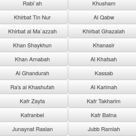
Rabi`ah
Khusham
Khirbat Tin Nur
Al Qabw
Khirbat al Ma`azzah
Khirbat Ghazalah
Khan Shaykhun
Khanasir
Khan Arnabah
Al Khafsah
Al Ghandurah
Kassab
Ra's al Khashufah
Al Karimah
Kafr Zayta
Kafr Takharim
Kafranbel
Kafr Batna
Junaynat Raslan
Jubb Ramlah