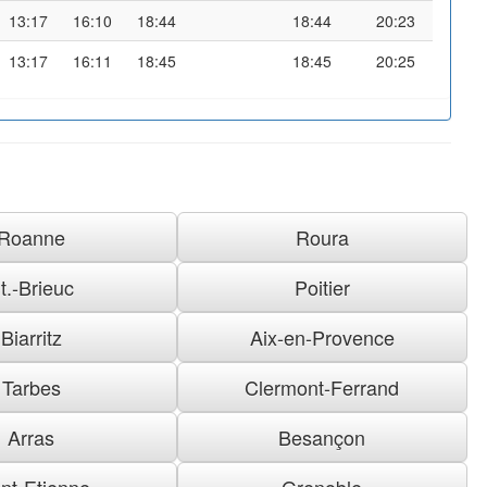
13:17
16:10
18:44
18:44
20:23
13:17
16:11
18:45
18:45
20:25
Roanne
Roura
t.-Brieuc
Poitier
Biarritz
Aix-en-Provence
Tarbes
Clermont-Ferrand
Arras
Besançon
nt-Etienne
Grenoble