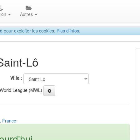
gion
Autres
d pour exploiter les cookies.
Plus d'infos.
Saint-Lô
Ville :
 World League (MWL)
ô, France
ourd'hui