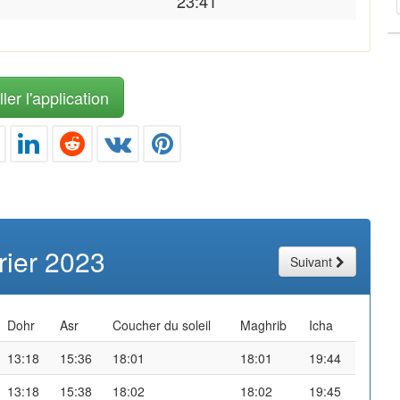
23:41
ler l'application
rier 2023
Suivant
Dohr
Asr
Coucher du soleil
Maghrib
Icha
13:18
15:36
18:01
18:01
19:44
13:18
15:38
18:02
18:02
19:45