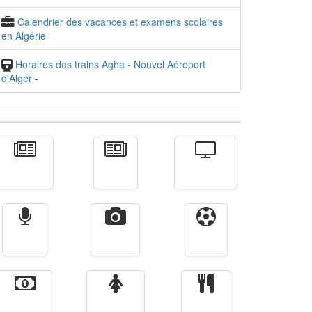
Calendrier des vacances et examens scolaires
en Algérie
Horaires des trains Agha - Nouvel Aéroport
d'Alger
-
Actualité
الأخبار
Télévision
Radio
Vidéos
Sport
Finance
Femmes
cuisine