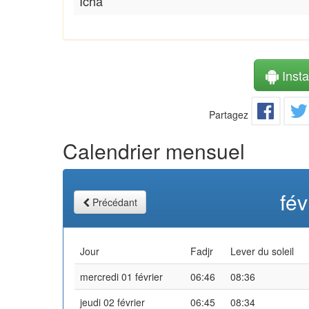
Icha
Instal
Partagez
Calendrier mensuel
fév
Précédant
Jour
Fadjr
Lever du soleil
mercredi 01 février
06:46
08:36
jeudi 02 février
06:45
08:34