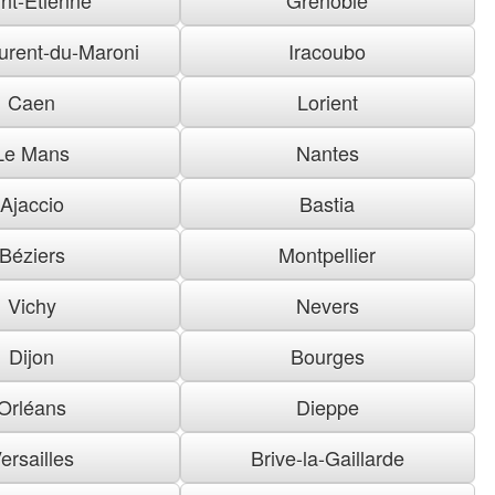
urent-du-Maroni
Iracoubo
Caen
Lorient
Le Mans
Nantes
Ajaccio
Bastia
Béziers
Montpellier
Vichy
Nevers
Dijon
Bourges
Orléans
Dieppe
ersailles
Brive-la-Gaillarde