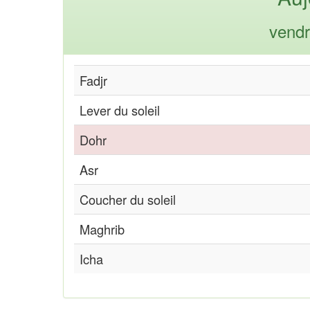
vendr
Fadjr
Lever du soleil
Dohr
Asr
Coucher du soleil
Maghrib
Icha