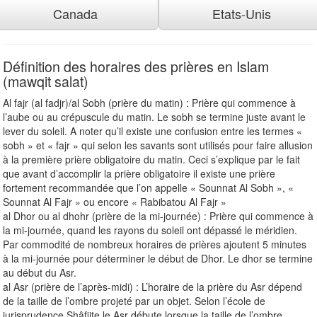
Canada
Etats-Unis
Définition des horaires des prières en Islam
(mawqit salat)
Al fajr (al fadjr)/al Sobh (prière du matin) : Prière qui commence à
l’aube ou au crépuscule du matin. Le sobh se termine juste avant le
lever du soleil. A noter qu’il existe une confusion entre les termes «
sobh » et « fajr » qui selon les savants sont utilisés pour faire allusion
à la première prière obligatoire du matin. Ceci s’explique par le fait
que avant d’accomplir la prière obligatoire il existe une prière
fortement recommandée que l’on appelle « Sounnat Al Sobh », «
Sounnat Al Fajr » ou encore « Rabibatou Al Fajr »
al Dhor ou al dhohr (prière de la mi-journée) : Prière qui commence à
la mi-journée, quand les rayons du soleil ont dépassé le méridien.
Par commodité de nombreux horaires de prières ajoutent 5 minutes
à la mi-journée pour déterminer le début de Dhor. Le dhor se termine
au début du Asr.
al Asr (prière de l’après-midi) : L’horaire de la prière du Asr dépend
de la taille de l’ombre projeté par un objet. Selon l’école de
jurisprudence Shâfiite le Asr débute lorsque la taille de l’ombre