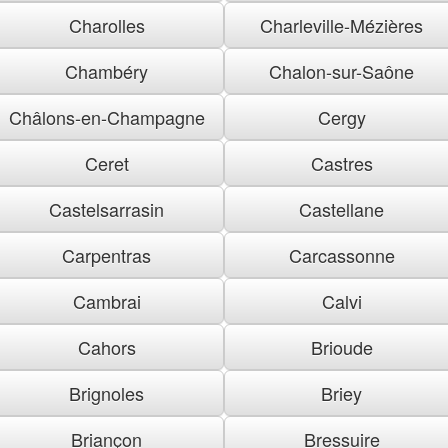
Charolles
Charleville-Mézières
Chambéry
Chalon-sur-Saône
Châlons-en-Champagne
Cergy
Ceret
Castres
Castelsarrasin
Castellane
Carpentras
Carcassonne
Cambrai
Calvi
Cahors
Brioude
Brignoles
Briey
Briançon
Bressuire