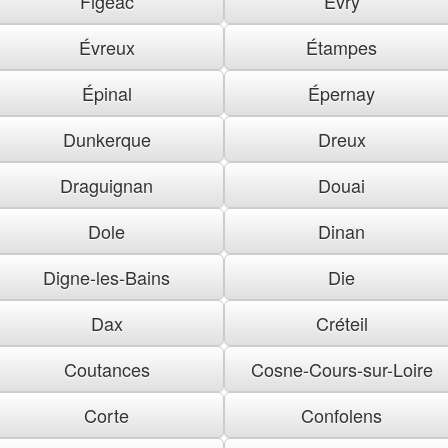
Figeac
Évry
Évreux
Étampes
Épinal
Épernay
Dunkerque
Dreux
Draguignan
Douai
Dole
Dinan
Digne-les-Bains
Die
Dax
Créteil
Coutances
Cosne-Cours-sur-Loire
Corte
Confolens