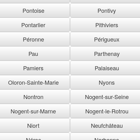
Pontoise
Pontivy
Pontarlier
Pithiviers
Péronne
Périgueux
Pau
Parthenay
Pamiers
Palaiseau
Oloron-Sainte-Marie
Nyons
Nontron
Nogent-sur-Seine
Nogent-sur-Marne
Nogent-le-Rotrou
Niort
Neufchâteau
Nérac
Narbonne