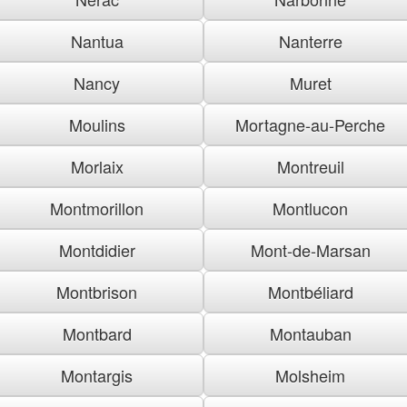
Nantua
Nanterre
Nancy
Muret
Moulins
Mortagne-au-Perche
Morlaix
Montreuil
Montmorillon
Montlucon
Montdidier
Mont-de-Marsan
Montbrison
Montbéliard
Montbard
Montauban
Montargis
Molsheim