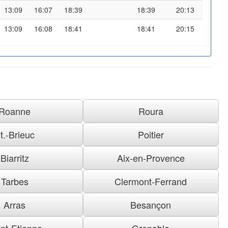
13:09
16:07
18:39
18:39
20:13
13:09
16:08
18:41
18:41
20:15
Roanne
Roura
t.-Brieuc
Poitier
Biarritz
Aix-en-Provence
Tarbes
Clermont-Ferrand
Arras
Besançon
nt-Etienne
Grenoble