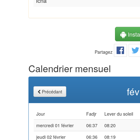
Icha
Instal
Partagez
Calendrier mensuel
fév
Précédant
Jour
Fadjr
Lever du soleil
mercredi 01 février
06:37
08:20
jeudi 02 février
06:36
08:19