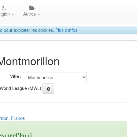
ligion
Autres
d pour exploiter les cookies.
Plus d'infos.
 Montmorillon
Ville :
 World League (MWL)
illon, France
ourd'hui