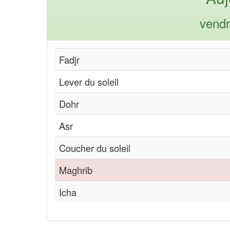
vendr
Fadjr
Lever du soleil
Dohr
Asr
Coucher du soleil
Maghrib
Icha