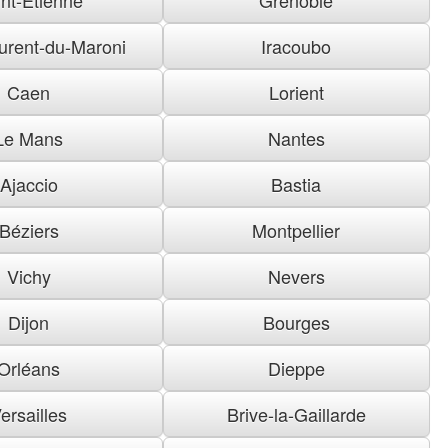
urent-du-Maroni
Iracoubo
Caen
Lorient
Le Mans
Nantes
Ajaccio
Bastia
Béziers
Montpellier
Vichy
Nevers
Dijon
Bourges
Orléans
Dieppe
ersailles
Brive-la-Gaillarde