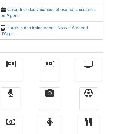
Calendrier des vacances et examens scolaires
en Algérie
Horaires des trains Agha - Nouvel Aéroport
d'Alger
-
Actualité
الأخبار
Télévision
Radio
Vidéos
Sport
Finance
Femmes
cuisine