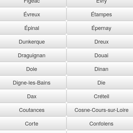
Figeac
Évry
Évreux
Étampes
Épinal
Épernay
Dunkerque
Dreux
Draguignan
Douai
Dole
Dinan
Digne-les-Bains
Die
Dax
Créteil
Coutances
Cosne-Cours-sur-Loire
Corte
Confolens