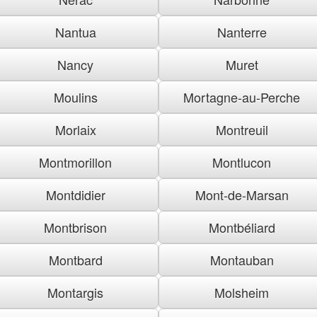
Nantua
Nanterre
Nancy
Muret
Moulins
Mortagne-au-Perche
Morlaix
Montreuil
Montmorillon
Montlucon
Montdidier
Mont-de-Marsan
Montbrison
Montbéliard
Montbard
Montauban
Montargis
Molsheim