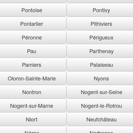
Pontoise
Pontivy
Pontarlier
Pithiviers
Péronne
Périgueux
Pau
Parthenay
Pamiers
Palaiseau
Oloron-Sainte-Marie
Nyons
Nontron
Nogent-sur-Seine
Nogent-sur-Marne
Nogent-le-Rotrou
Niort
Neufchâteau
Nérac
Narbonne