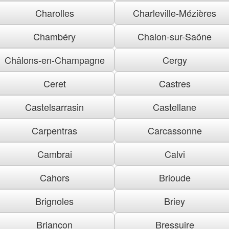
Charolles
Charleville-Mézières
Chambéry
Chalon-sur-Saône
Châlons-en-Champagne
Cergy
Ceret
Castres
Castelsarrasin
Castellane
Carpentras
Carcassonne
Cambrai
Calvi
Cahors
Brioude
Brignoles
Briey
Briançon
Bressuire