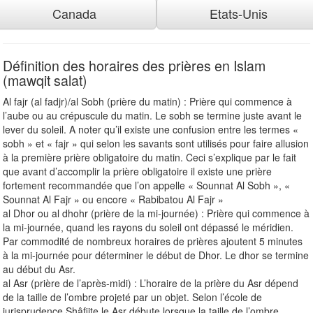
Canada
Etats-Unis
Définition des horaires des prières en Islam
(mawqit salat)
Al fajr (al fadjr)/al Sobh (prière du matin) : Prière qui commence à
l’aube ou au crépuscule du matin. Le sobh se termine juste avant le
lever du soleil. A noter qu’il existe une confusion entre les termes «
sobh » et « fajr » qui selon les savants sont utilisés pour faire allusion
à la première prière obligatoire du matin. Ceci s’explique par le fait
que avant d’accomplir la prière obligatoire il existe une prière
fortement recommandée que l’on appelle « Sounnat Al Sobh », «
Sounnat Al Fajr » ou encore « Rabibatou Al Fajr »
al Dhor ou al dhohr (prière de la mi-journée) : Prière qui commence à
la mi-journée, quand les rayons du soleil ont dépassé le méridien.
Par commodité de nombreux horaires de prières ajoutent 5 minutes
à la mi-journée pour déterminer le début de Dhor. Le dhor se termine
au début du Asr.
al Asr (prière de l’après-midi) : L’horaire de la prière du Asr dépend
de la taille de l’ombre projeté par un objet. Selon l’école de
jurisprudence Shâfiite le Asr débute lorsque la taille de l’ombre