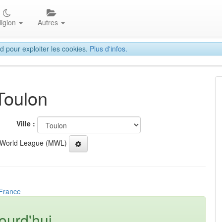
ligion
Autres
d pour exploiter les cookies.
Plus d'infos.
Toulon
Ville :
 World League (MWL)
 France
ourd'hui