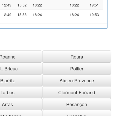
12:49
15:52
18:22
18:22
19:51
12:49
15:53
18:24
18:24
19:53
Roanne
Roura
t.-Brieuc
Poitier
Biarritz
Aix-en-Provence
Tarbes
Clermont-Ferrand
Arras
Besançon
nt-Etienne
Grenoble