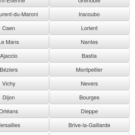
urent-du-Maroni
Iracoubo
Caen
Lorient
Le Mans
Nantes
Ajaccio
Bastia
Béziers
Montpellier
Vichy
Nevers
Dijon
Bourges
Orléans
Dieppe
ersailles
Brive-la-Gaillarde