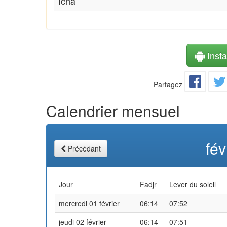
Icha
Instal
Partagez
Calendrier mensuel
fév
Précédant
Jour
Fadjr
Lever du soleil
mercredi 01 février
06:14
07:52
jeudi 02 février
06:14
07:51