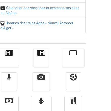
Calendrier des vacances et examens scolaires
en Algérie
Horaires des trains Agha - Nouvel Aéroport
d'Alger
-
Actualité
الأخبار
Télévision
Radio
Vidéos
Sport
Finance
Femmes
cuisine