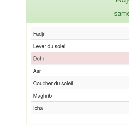
same
Fadjr
Lever du soleil
Dohr
Asr
Coucher du soleil
Maghrib
Icha