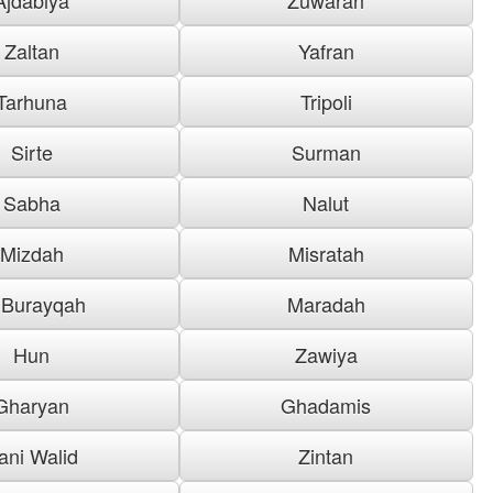
Zaltan
Yafran
Tarhuna
Tripoli
Sirte
Surman
Sabha
Nalut
Mizdah
Misratah
 Burayqah
Maradah
Hun
Zawiya
Gharyan
Ghadamis
ani Walid
Zintan