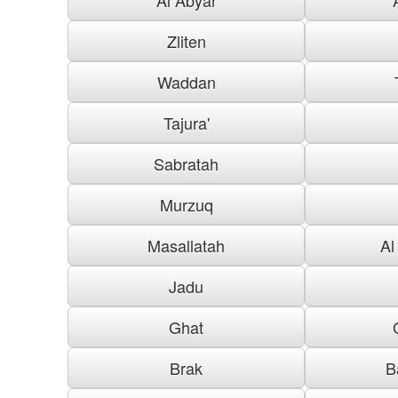
Zliten
Waddan
Tajura'
Sabratah
Murzuq
Masallatah
Al
Jadu
Ghat
Brak
B