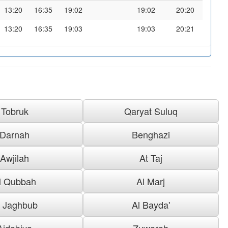
13:20
16:35
19:02
19:02
20:20
13:20
16:35
19:03
19:03
20:21
Tobruk
Qaryat Suluq
Darnah
Benghazi
Awjilah
At Taj
l Qubbah
Al Marj
l Jaghbub
Al Bayda'
Ajdabiya
Zuwarah