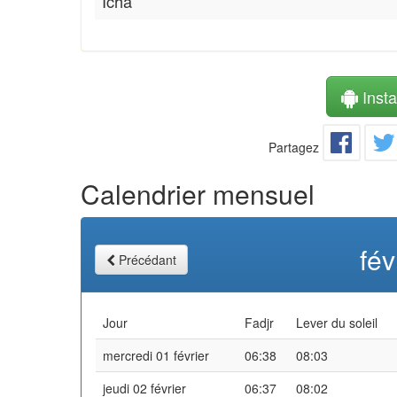
Icha
Instal
Partagez
Calendrier mensuel
fév
Précédant
Jour
Fadjr
Lever du soleil
mercredi 01 février
06:38
08:03
jeudi 02 février
06:37
08:02