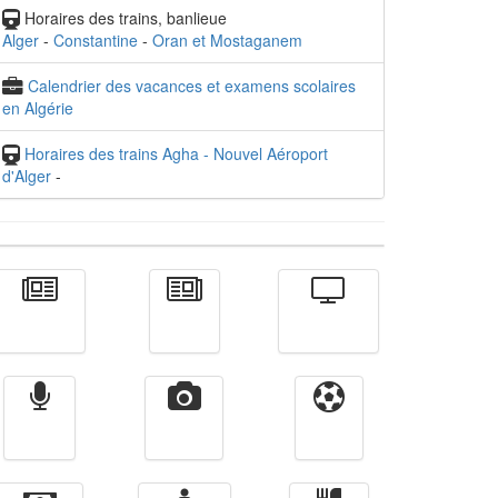
Horaires des trains, banlieue
Alger
-
Constantine
-
Oran et Mostaganem
Calendrier des vacances et examens scolaires
en Algérie
Horaires des trains Agha - Nouvel Aéroport
d'Alger
-
Actualité
الأخبار
Télévision
Radio
Vidéos
Sport