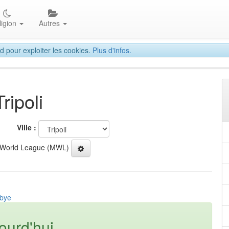
ligion
Autres
d pour exploiter les cookies.
Plus d'infos.
ripoli
Ville :
 World League (MWL)
ibye
ourd'hui