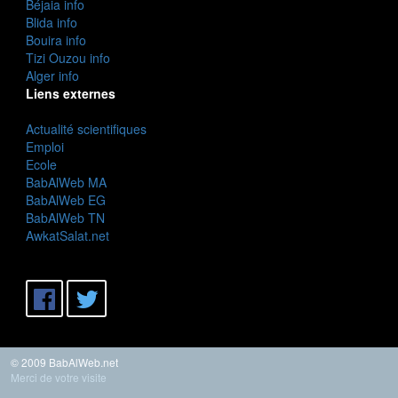
Béjaia info
Blida info
Bouira info
Tizi Ouzou info
Alger info
Liens externes
Actualité scientifiques
Emploi
Ecole
BabAlWeb MA
BabAlWeb EG
BabAlWeb TN
AwkatSalat.net
© 2009 BabAlWeb.net
Merci de votre visite