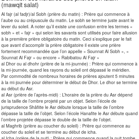
(mawqit salat)
Al fajr (al fadjr)/al Sobh (prière du matin) : Prière qui commence à
l’aube ou au crépuscule du matin. Le sobh se termine juste avant le
lever du soleil. A noter qu’il existe une confusion entre les termes «
sobh » et « fajr » qui selon les savants sont utilisés pour faire allusion
à la première prière obligatoire du matin. Ceci s’explique par le fait
que avant d’accomplir la prière obligatoire il existe une prière
fortement recommandée que l’on appelle « Sounnat Al Sobh », «
Sounnat Al Fajr » ou encore « Rabibatou Al Fajr »
al Dhor ou al dhohr (prière de la mi-journée) : Prière qui commence à
la mi-journée, quand les rayons du soleil ont dépassé le méridien.
Par commodité de nombreux horaires de prières ajoutent 5 minutes
à la mi-journée pour déterminer le début de Dhor. Le dhor se termine
au début du Asr.
al Asr (prière de l’après-midi) : L’horaire de la prière du Asr dépend
de la taille de l’ombre projeté par un objet. Selon l’école de
jurisprudence Shâfiite le Asr débute lorsque la taille de l’ombre
dépasse la taille de l’objet. Selon l’école Hanafite le Asr débute quand
l’ombre projetée dépasse le double de la taille de l’objet.
al Maghrib (prière au coucher du soleil) : Prière qui commence au
coucher du soleil et se termine au début de icha.
al Icha (prière de la nuit) : Prière qui commence quand la nuit tombe