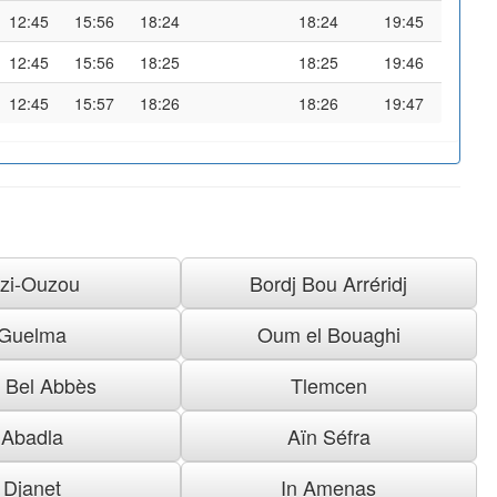
12:45
15:56
18:24
18:24
19:45
12:45
15:56
18:25
18:25
19:46
12:45
15:57
18:26
18:26
19:47
izi-Ouzou
Bordj Bou Arréridj
Guelma
Oum el Bouaghi
i Bel Abbès
Tlemcen
Abadla
Aïn Séfra
Djanet
In Amenas