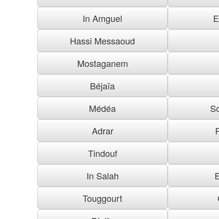
In Amguel
E
Hassi Messaoud
Mostaganem
Béjaïa
Médéa
S
Adrar
Tindouf
In Salah
Touggourt