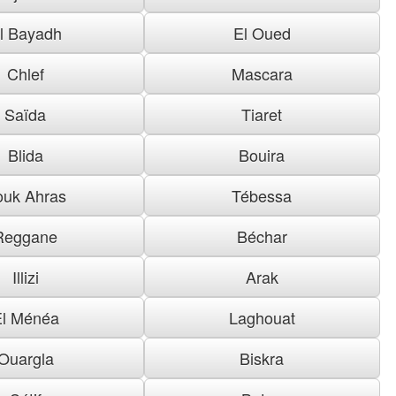
l Bayadh
El Oued
Chlef
Mascara
Saïda
Tiaret
Blida
Bouira
ouk Ahras
Tébessa
Reggane
Béchar
Illizi
Arak
El Ménéa
Laghouat
Ouargla
Biskra