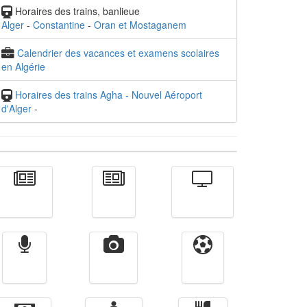
Horaires des trains, banlieue
Alger
-
Constantine
-
Oran et Mostaganem
Calendrier des vacances et examens scolaires
en Algérie
Horaires des trains Agha - Nouvel Aéroport
d'Alger
-
Actualité
الأخبار
Télévision
Radio
Vidéos
Sport