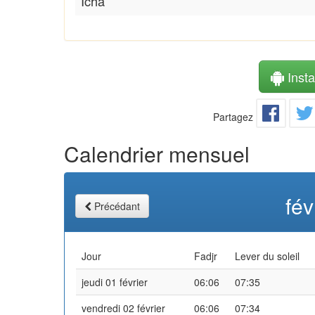
Icha
Instal
Partagez
Calendrier mensuel
fév
Précédant
Jour
Fadjr
Lever du soleil
jeudi 01 février
06:06
07:35
vendredi 02 février
06:06
07:34