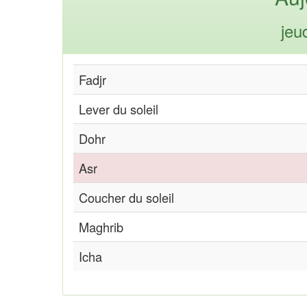
jeu
Fadjr
Lever du soleil
Dohr
Asr
Coucher du soleil
Maghrib
Icha