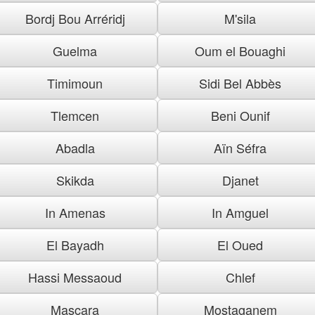
Bordj Bou Arréridj
M'sila
Guelma
Oum el Bouaghi
Timimoun
Sidi Bel Abbès
Tlemcen
Beni Ounif
Abadla
Aïn Séfra
Skikda
Djanet
In Amenas
In Amguel
El Bayadh
El Oued
Hassi Messaoud
Chlef
Mascara
Mostaganem