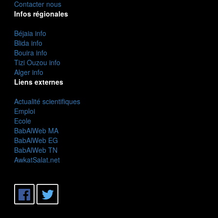
Contacter nous
Infos régionales
Béjaia info
Blida info
Bouira info
Tizi Ouzou info
Alger info
Liens externes
Actualité scientifiques
Emploi
Ecole
BabAlWeb MA
BabAlWeb EG
BabAlWeb TN
AwkatSalat.net