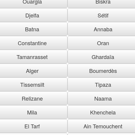
Ouargla
Biskra
Djelfa
Sétif
Batna
Annaba
Constantine
Oran
Tamanrasset
Ghardaïa
Alger
Boumerdès
Tissemsilt
Tipaza
Relizane
Naama
Mila
Khenchela
El Tarf
Ain Temouchent