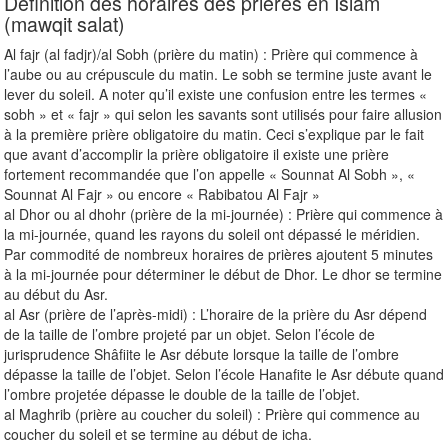
Définition des horaires des prières en Islam
(mawqit salat)
Al fajr (al fadjr)/al Sobh (prière du matin) : Prière qui commence à
l’aube ou au crépuscule du matin. Le sobh se termine juste avant le
lever du soleil. A noter qu’il existe une confusion entre les termes «
sobh » et « fajr » qui selon les savants sont utilisés pour faire allusion
à la première prière obligatoire du matin. Ceci s’explique par le fait
que avant d’accomplir la prière obligatoire il existe une prière
fortement recommandée que l’on appelle « Sounnat Al Sobh », «
Sounnat Al Fajr » ou encore « Rabibatou Al Fajr »
al Dhor ou al dhohr (prière de la mi-journée) : Prière qui commence à
la mi-journée, quand les rayons du soleil ont dépassé le méridien.
Par commodité de nombreux horaires de prières ajoutent 5 minutes
à la mi-journée pour déterminer le début de Dhor. Le dhor se termine
au début du Asr.
al Asr (prière de l’après-midi) : L’horaire de la prière du Asr dépend
de la taille de l’ombre projeté par un objet. Selon l’école de
jurisprudence Shâfiite le Asr débute lorsque la taille de l’ombre
dépasse la taille de l’objet. Selon l’école Hanafite le Asr débute quand
l’ombre projetée dépasse le double de la taille de l’objet.
al Maghrib (prière au coucher du soleil) : Prière qui commence au
coucher du soleil et se termine au début de icha.