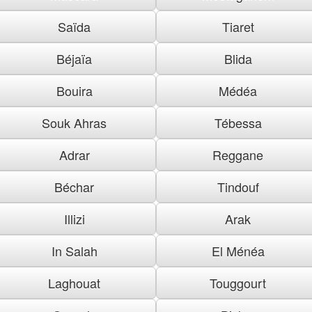
Saïda
Tiaret
Béjaïa
Blida
Bouira
Médéa
Souk Ahras
Tébessa
Adrar
Reggane
Béchar
Tindouf
Illizi
Arak
In Salah
El Ménéa
Laghouat
Touggourt