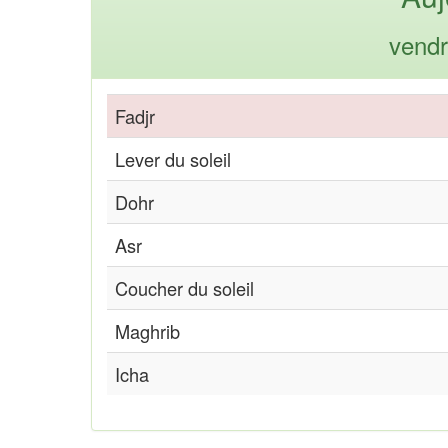
vendr
Fadjr
Lever du soleil
Dohr
Asr
Coucher du soleil
Maghrib
Icha