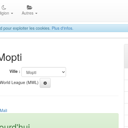
ligion
Autres
d pour exploiter les cookies.
Plus d'infos.
Mopti
Ville :
 World League (MWL)
Mali
ourd'hui