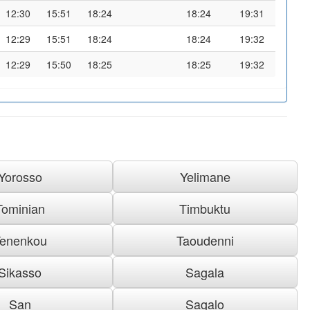
12:30
15:51
18:24
18:24
19:31
12:29
15:51
18:24
18:24
19:32
12:29
15:50
18:25
18:25
19:32
Yorosso
Yelimane
Tominian
Timbuktu
enenkou
Taoudenni
Sikasso
Sagala
San
Sagalo