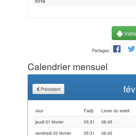
Icha
Instal
Partagez
Calendrier mensuel
fév
Précédant
Jour
Fadjr
Lever du soleil
jeudi 01 février
05:31
06:45
vendredi 02 février
05:31
06:45