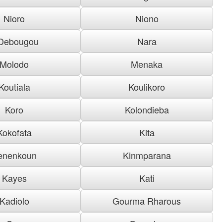
Nioro
Niono
Debougou
Nara
Molodo
Menaka
Koutiala
Koulikoro
Koro
Kolondieba
Kokofata
Kita
enenkoun
Kinmparana
Kayes
Kati
Kadiolo
Gourma Rharous