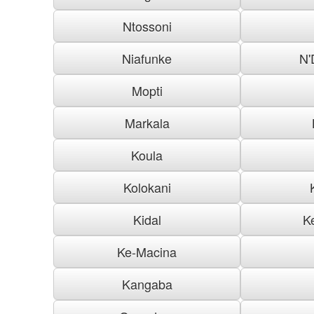
Ntossoni
Niafunke
N'
Mopti
Markala
Koula
Kolokani
Kidal
K
Ke-Macina
Kangaba