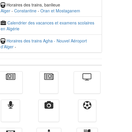
Horaires des trains, banlieue
Alger
-
Constantine
-
Oran et Mostaganem
Calendrier des vacances et examens scolaires
en Algérie
Horaires des trains Agha - Nouvel Aéroport
d'Alger
-
Actualité
الأخبار
Télévision
Radio
Vidéos
Sport