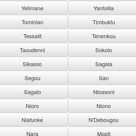
Yelimane
Yanfolila
Tominian
Timbuktu
Tessalit
Tenenkou
Taoudenni
Sokolo
Sikasso
Sagala
Segou
San
Sagalo
Ntossoni
Nioro
Niono
Niafunke
N'Debougou
Nara
Mopti