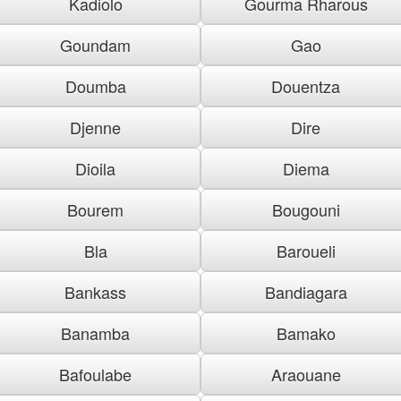
Kadiolo
Gourma Rharous
Goundam
Gao
Doumba
Douentza
Djenne
Dire
Dioila
Diema
Bourem
Bougouni
Bla
Baroueli
Bankass
Bandiagara
Banamba
Bamako
Bafoulabe
Araouane