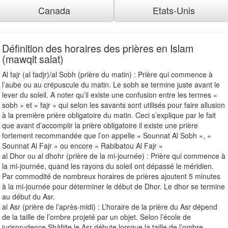
Canada
Etats-Unis
Définition des horaires des prières en Islam
(mawqit salat)
Al fajr (al fadjr)/al Sobh (prière du matin) : Prière qui commence à
l’aube ou au crépuscule du matin. Le sobh se termine juste avant le
lever du soleil. A noter qu’il existe une confusion entre les termes «
sobh » et « fajr » qui selon les savants sont utilisés pour faire allusion
à la première prière obligatoire du matin. Ceci s’explique par le fait
que avant d’accomplir la prière obligatoire il existe une prière
fortement recommandée que l’on appelle « Sounnat Al Sobh », «
Sounnat Al Fajr » ou encore « Rabibatou Al Fajr »
al Dhor ou al dhohr (prière de la mi-journée) : Prière qui commence à
la mi-journée, quand les rayons du soleil ont dépassé le méridien.
Par commodité de nombreux horaires de prières ajoutent 5 minutes
à la mi-journée pour déterminer le début de Dhor. Le dhor se termine
au début du Asr.
al Asr (prière de l’après-midi) : L’horaire de la prière du Asr dépend
de la taille de l’ombre projeté par un objet. Selon l’école de
jurisprudence Shâfiite le Asr débute lorsque la taille de l’ombre