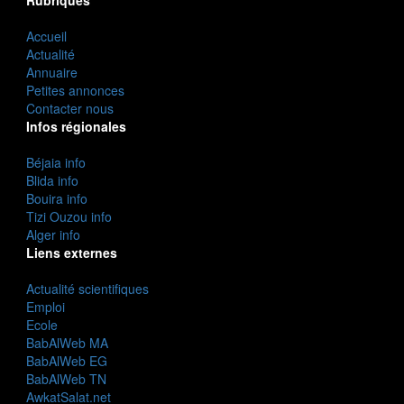
Accueil
Actualité
Annuaire
Petites annonces
Contacter nous
Infos régionales
Béjaia info
Blida info
Bouira info
Tizi Ouzou info
Alger info
Liens externes
Actualité scientifiques
Emploi
Ecole
BabAlWeb MA
BabAlWeb EG
BabAlWeb TN
AwkatSalat.net