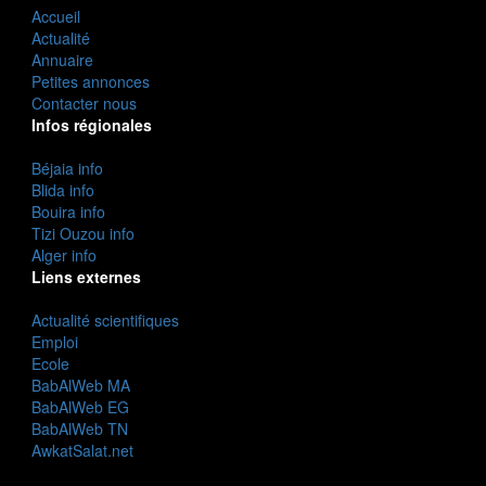
Accueil
Actualité
Annuaire
Petites annonces
Contacter nous
Infos régionales
Béjaia info
Blida info
Bouira info
Tizi Ouzou info
Alger info
Liens externes
Actualité scientifiques
Emploi
Ecole
BabAlWeb MA
BabAlWeb EG
BabAlWeb TN
AwkatSalat.net