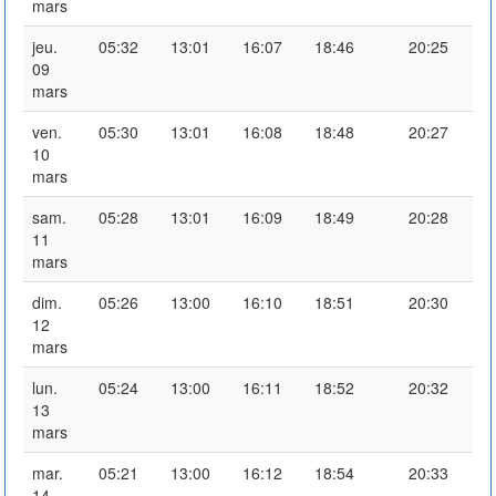
mars
jeu.
05:32
13:01
16:07
18:46
20:25
09
mars
ven.
05:30
13:01
16:08
18:48
20:27
10
mars
sam.
05:28
13:01
16:09
18:49
20:28
11
mars
dim.
05:26
13:00
16:10
18:51
20:30
12
mars
lun.
05:24
13:00
16:11
18:52
20:32
13
mars
mar.
05:21
13:00
16:12
18:54
20:33
14