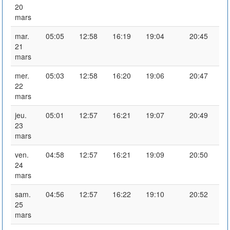
20
mars
mar.
05:05
12:58
16:19
19:04
20:45
21
mars
mer.
05:03
12:58
16:20
19:06
20:47
22
mars
jeu.
05:01
12:57
16:21
19:07
20:49
23
mars
ven.
04:58
12:57
16:21
19:09
20:50
24
mars
sam.
04:56
12:57
16:22
19:10
20:52
25
mars