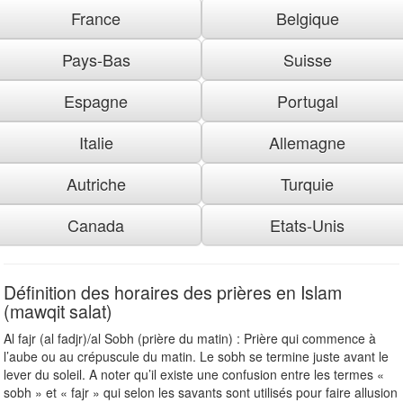
France
Belgique
Pays-Bas
Suisse
Espagne
Portugal
Italie
Allemagne
Autriche
Turquie
Canada
Etats-Unis
Définition des horaires des prières en Islam
(mawqit salat)
Al fajr (al fadjr)/al Sobh (prière du matin) : Prière qui commence à
l’aube ou au crépuscule du matin. Le sobh se termine juste avant le
lever du soleil. A noter qu’il existe une confusion entre les termes «
sobh » et « fajr » qui selon les savants sont utilisés pour faire allusion