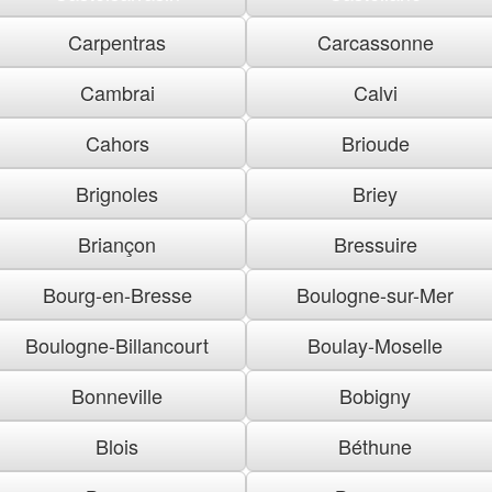
Carpentras
Carcassonne
Cambrai
Calvi
Cahors
Brioude
Brignoles
Briey
Briançon
Bressuire
Bourg-en-Bresse
Boulogne-sur-Mer
Boulogne-Billancourt
Boulay-Moselle
Bonneville
Bobigny
Blois
Béthune