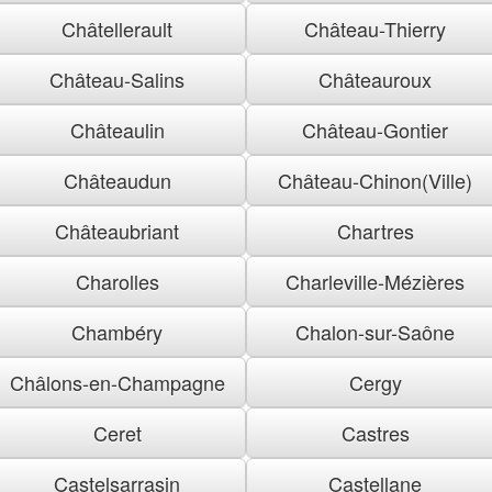
Châtellerault
Château-Thierry
Château-Salins
Châteauroux
Châteaulin
Château-Gontier
Châteaudun
Château-Chinon(Ville)
Châteaubriant
Chartres
Charolles
Charleville-Mézières
Chambéry
Chalon-sur-Saône
Châlons-en-Champagne
Cergy
Ceret
Castres
Castelsarrasin
Castellane