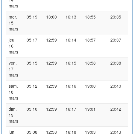
mars
mer.
05:19
13:00
16:13
18:55
20:35
15
mars
jeu.
05:17
12:59
16:14
18:57
20:37
16
mars
ven.
05:15
12:59
16:15
18:58
20:38
17
mars
sam.
05:12
12:59
16:16
19:00
20:40
18
mars
dim.
05:10
12:59
16:17
19:01
20:42
19
mars
lun.
05:08
12:58
16:18
19:03
20:43