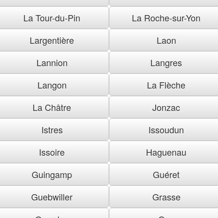
La Tour-du-Pin
La Roche-sur-Yon
Largentière
Laon
Lannion
Langres
Langon
La Flèche
La Châtre
Jonzac
Istres
Issoudun
Issoire
Haguenau
Guingamp
Guéret
Guebwiller
Grasse