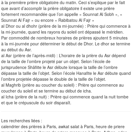
à la première prière obligatoire du matin. Ceci s’explique par le fait
que avant d’accomplir la prière obligatoire il existe une prière
fortement recommandée que l’on appelle « Sounnat Al Sobh », «
Sounnat Al Fajr » ou encore « Rabibatou Al Fajr »
al Dhor ou al dhohr (prière de la mi-journée) : Prière qui commence à
la mi-journée, quand les rayons du soleil ont dépassé le méridien.
Par commodité de nombreux horaires de prières ajoutent 5 minutes
à la mi-journée pour déterminer le début de Dhor. Le dhor se termine
au début du Asr.
al Asr (prière de l’après-midi) : L’horaire de la prière du Asr dépend
de la taille de l’ombre projeté par un objet. Selon l’école de
jurisprudence Shâfiite le Asr débute lorsque la taille de l’ombre
dépasse la taille de l’objet. Selon l’école Hanafite le Asr débute quand
l’ombre projetée dépasse le double de la taille de l’objet.
al Maghrib (prière au coucher du soleil) : Prière qui commence au
coucher du soleil et se termine au début de icha.
al Icha (prière de la nuit) : Prière qui commence quand la nuit tombe
et que le crépuscule du soir disparaît.
Les recherches liées :
calendrier des prières à Paris, awkat salat à Paris, heure de priere