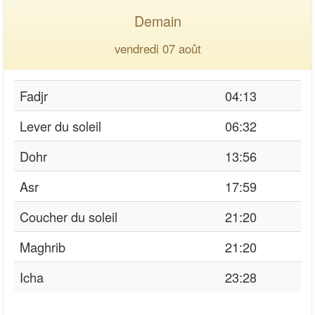
Demain
vendredi 07 août
Fadjr
04:13
Lever du soleil
06:32
Dohr
13:56
Asr
17:59
Coucher du soleil
21:20
Maghrib
21:20
Icha
23:28