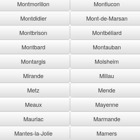
Montmorillon
Montlucon
Montdidier
Mont-de-Marsan
Montbrison
Montbéliard
Montbard
Montauban
Montargis
Molsheim
Mirande
Millau
Metz
Mende
Meaux
Mayenne
Mauriac
Marmande
Mantes-la-Jolie
Mamers