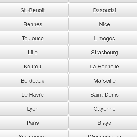
St.-Benoit
Dzaoudzi
Rennes
Nice
Toulouse
Limoges
Lille
Strasbourg
Kourou
La Rochelle
Bordeaux
Marseille
Le Havre
Saint-Denis
Lyon
Cayenne
Paris
Blaye
Yssingeaux
Wissembourg