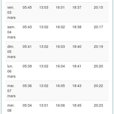
ven.
05:45
13:03
16:01
18:37
20:15
03
mars
sam.
05:43
13:02
16:02
18:38
20:17
04
mars
dim.
05:41
13:02
16:03
18:40
20:19
05
mars
lun.
05:39
13:02
16:04
18:41
20:20
06
mars
mar.
05:36
13:02
16:05
18:43
20:22
07
mars
mer.
05:34
13:01
16:06
18:45
20:23
08