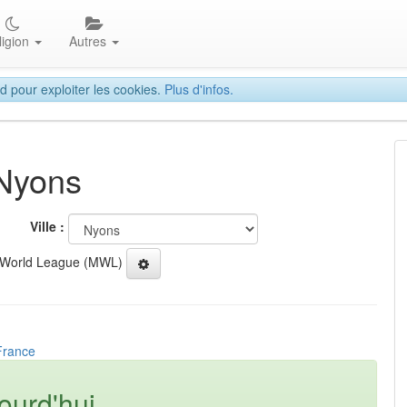
ligion
Autres
d pour exploiter les cookies.
Plus d'infos.
 Nyons
Ville :
 World League (MWL)
France
ourd'hui