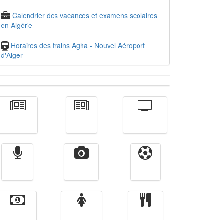
Calendrier des vacances et examens scolaires
en Algérie
Horaires des trains Agha - Nouvel Aéroport
d'Alger
-
Actualité
الأخبار
Télévision
Radio
Vidéos
Sport
Finance
Femmes
cuisine