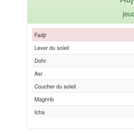
jeu
Fadjr
Lever du soleil
Dohr
Asr
Coucher du soleil
Maghrib
Icha