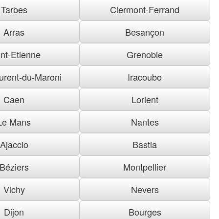
Tarbes
Clermont-Ferrand
Arras
Besançon
nt-Etienne
Grenoble
urent-du-Maroni
Iracoubo
Caen
Lorient
Le Mans
Nantes
Ajaccio
Bastia
Béziers
Montpellier
Vichy
Nevers
Dijon
Bourges