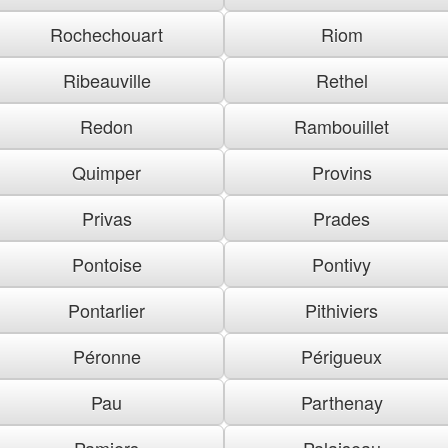
Rochechouart
Riom
Ribeauville
Rethel
Redon
Rambouillet
Quimper
Provins
Privas
Prades
Pontoise
Pontivy
Pontarlier
Pithiviers
Péronne
Périgueux
Pau
Parthenay
Pamiers
Palaiseau