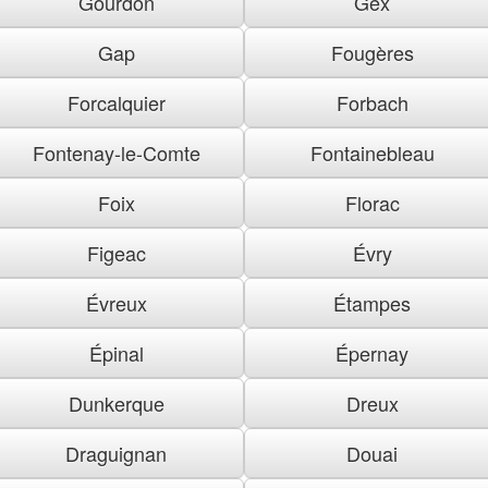
Gourdon
Gex
Gap
Fougères
Forcalquier
Forbach
Fontenay-le-Comte
Fontainebleau
Foix
Florac
Figeac
Évry
Évreux
Étampes
Épinal
Épernay
Dunkerque
Dreux
Draguignan
Douai