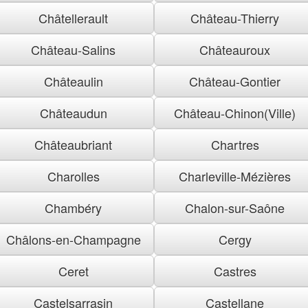
Châtellerault
Château-Thierry
Château-Salins
Châteauroux
Châteaulin
Château-Gontier
Châteaudun
Château-Chinon(Ville)
Châteaubriant
Chartres
Charolles
Charleville-Mézières
Chambéry
Chalon-sur-Saône
Châlons-en-Champagne
Cergy
Ceret
Castres
Castelsarrasin
Castellane