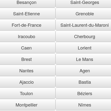
Besançon
Saint-Georges
Saint-Etienne
Grenoble
Fort-de-France
Saint-Laurent-du-Maroni
Iracoubo
Cherbourg
Caen
Lorient
Brest
Le Mans
Nantes
Agen
Ajaccio
Bastia
Toulon
Béziers
Montpellier
Nîmes