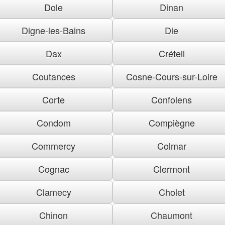
Dole
Dinan
Digne-les-Bains
Die
Dax
Créteil
Coutances
Cosne-Cours-sur-Loire
Corte
Confolens
Condom
Compiègne
Commercy
Colmar
Cognac
Clermont
Clamecy
Cholet
Chinon
Chaumont