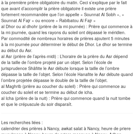
à la première prière obligatoire du matin. Ceci s’explique par le fait
que avant d’accomplir la prière obligatoire il existe une prière
fortement recommandée que l’on appelle « Sounnat Al Sobh », «
Sounnat Al Fajr » ou encore « Rabibatou Al Fajr »
al Dhor ou al dhohr (prière de la mi-journée) : Prière qui commence à
la mi-journée, quand les rayons du soleil ont dépassé le méridien.
Par commodité de nombreux horaires de prières ajoutent 5 minutes
à la mi-journée pour déterminer le début de Dhor. Le dhor se termine
au début du Asr.
al Asr (prière de l’après-midi) : L’horaire de la prière du Asr dépend
de la taille de l’ombre projeté par un objet. Selon l’école de
jurisprudence Shâfiite le Asr débute lorsque la taille de l’ombre
dépasse la taille de l’objet. Selon l’école Hanafite le Asr débute quand
l’ombre projetée dépasse le double de la taille de l’objet.
al Maghrib (prière au coucher du soleil) : Prière qui commence au
coucher du soleil et se termine au début de icha.
al Icha (prière de la nuit) : Prière qui commence quand la nuit tombe
et que le crépuscule du soir disparaît.
Les recherches liées :
calendrier des prières à Nancy, awkat salat à Nancy, heure de priere