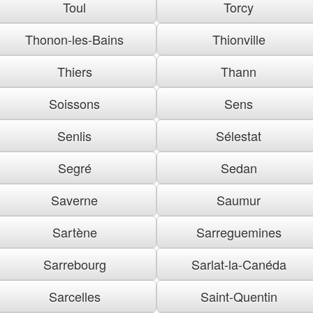
Toul
Torcy
Thonon-les-Bains
Thionville
Thiers
Thann
Soissons
Sens
Senlis
Sélestat
Segré
Sedan
Saverne
Saumur
Sartène
Sarreguemines
Sarrebourg
Sarlat-la-Canéda
Sarcelles
Saint-Quentin