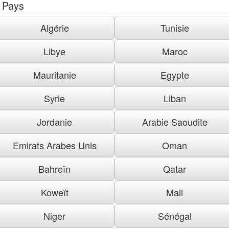
Pays
Algérie
Tunisie
Libye
Maroc
Mauritanie
Egypte
Syrie
Liban
Jordanie
Arabie Saoudite
Emirats Arabes Unis
Oman
Bahreïn
Qatar
Koweït
Mali
Niger
Sénégal