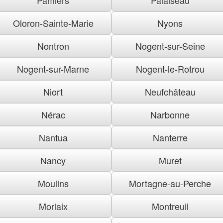
Oloron-Sainte-Marie
Nyons
Nontron
Nogent-sur-Seine
Nogent-sur-Marne
Nogent-le-Rotrou
Niort
Neufchâteau
Nérac
Narbonne
Nantua
Nanterre
Nancy
Muret
Moulins
Mortagne-au-Perche
Morlaix
Montreuil