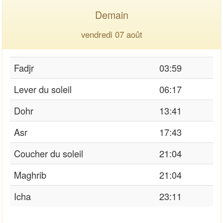
Demain
vendredi 07 août
Fadjr
03:59
Lever du soleil
06:17
Dohr
13:41
Asr
17:43
Coucher du soleil
21:04
Maghrib
21:04
Icha
23:11