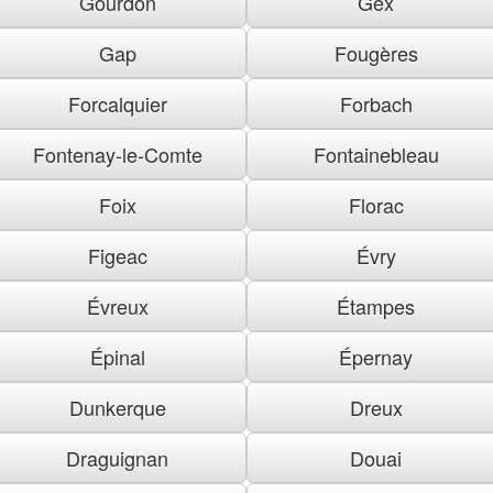
Gourdon
Gex
Gap
Fougères
Forcalquier
Forbach
Fontenay-le-Comte
Fontainebleau
Foix
Florac
Figeac
Évry
Évreux
Étampes
Épinal
Épernay
Dunkerque
Dreux
Draguignan
Douai