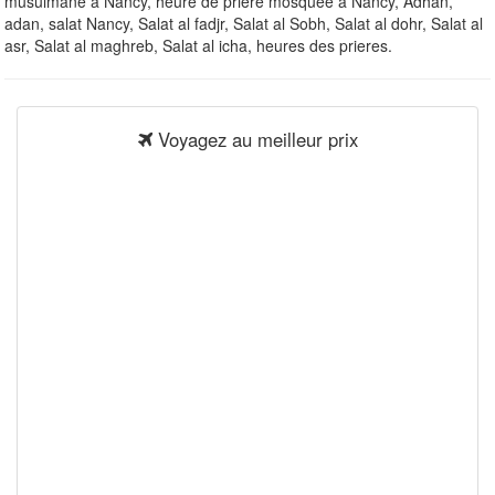
musulmane à Nancy, heure de priere mosquee à Nancy, Adhan,
adan, salat Nancy, Salat al fadjr, Salat al Sobh, Salat al dohr, Salat al
asr, Salat al maghreb, Salat al icha, heures des prieres.
Voyagez au meilleur prix