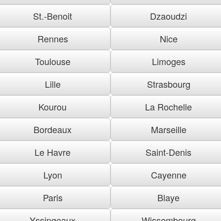
St.-Benoit
Dzaoudzi
Rennes
Nice
Toulouse
Limoges
Lille
Strasbourg
Kourou
La Rochelle
Bordeaux
Marseille
Le Havre
Saint-Denis
Lyon
Cayenne
Paris
Blaye
Yssingeaux
Wissembourg