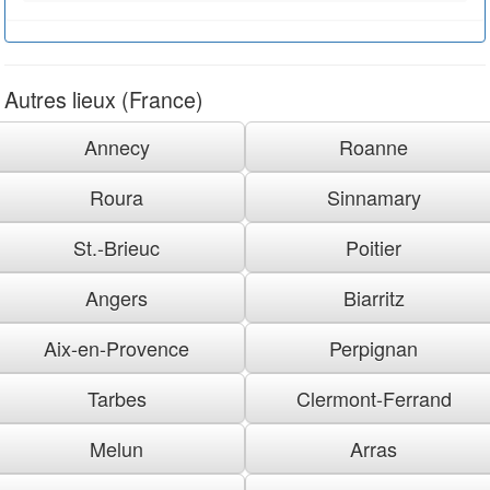
Autres lieux (France)
Annecy
Roanne
Roura
Sinnamary
St.-Brieuc
Poitier
Angers
Biarritz
Aix-en-Provence
Perpignan
Tarbes
Clermont-Ferrand
Melun
Arras