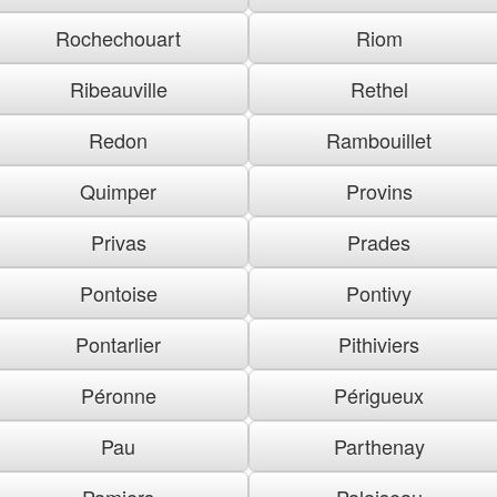
Rochechouart
Riom
Ribeauville
Rethel
Redon
Rambouillet
Quimper
Provins
Privas
Prades
Pontoise
Pontivy
Pontarlier
Pithiviers
Péronne
Périgueux
Pau
Parthenay
Pamiers
Palaiseau