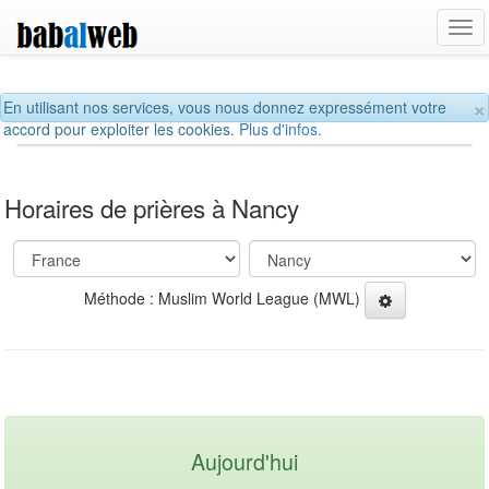
Tog
navi
×
En utilisant nos services, vous nous donnez expressément votre
accord pour exploiter les cookies.
Plus d'infos.
Horaires de prières à Nancy
Méthode : Muslim World League (MWL)
Aujourd'hui