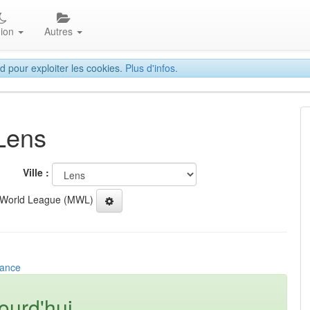
gion
Autres
d pour exploiter les cookies.
Plus d'infos.
 Lens
Ville :
 World League (MWL)
rance
ourd'hui