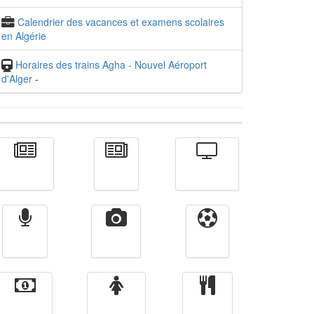
Calendrier des vacances et examens scolaires
en Algérie
Horaires des trains Agha - Nouvel Aéroport
d'Alger
-
Actualité
الأخبار
Télévision
Radio
Vidéos
Sport
Finance
Femmes
cuisine