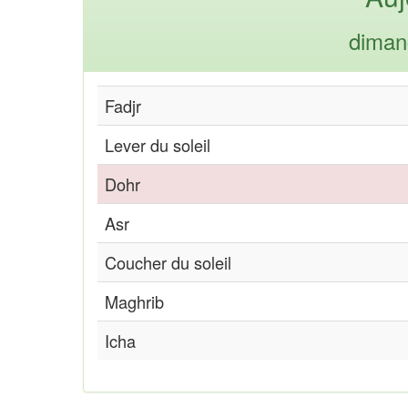
diman
Fadjr
Lever du soleil
Dohr
Asr
Coucher du soleil
Maghrib
Icha