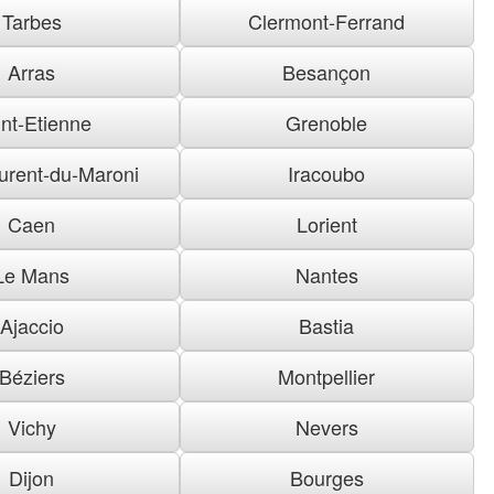
Tarbes
Clermont-Ferrand
Arras
Besançon
nt-Etienne
Grenoble
urent-du-Maroni
Iracoubo
Caen
Lorient
Le Mans
Nantes
Ajaccio
Bastia
Béziers
Montpellier
Vichy
Nevers
Dijon
Bourges