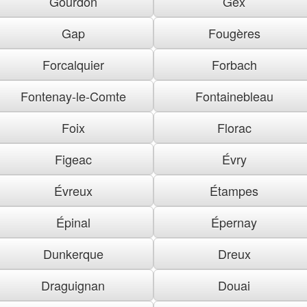
Gourdon
Gex
Gap
Fougères
Forcalquier
Forbach
Fontenay-le-Comte
Fontainebleau
Foix
Florac
Figeac
Évry
Évreux
Étampes
Épinal
Épernay
Dunkerque
Dreux
Draguignan
Douai