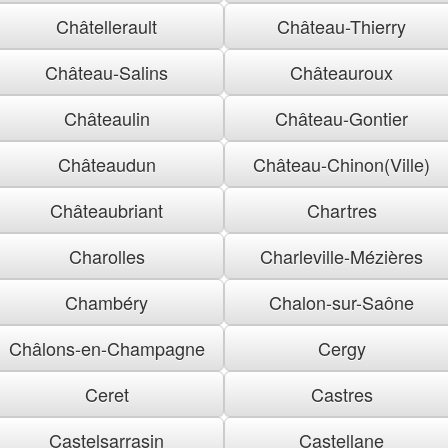
Châtellerault
Château-Thierry
Château-Salins
Châteauroux
Châteaulin
Château-Gontier
Châteaudun
Château-Chinon(Ville)
Châteaubriant
Chartres
Charolles
Charleville-Mézières
Chambéry
Chalon-sur-Saône
Châlons-en-Champagne
Cergy
Ceret
Castres
Castelsarrasin
Castellane