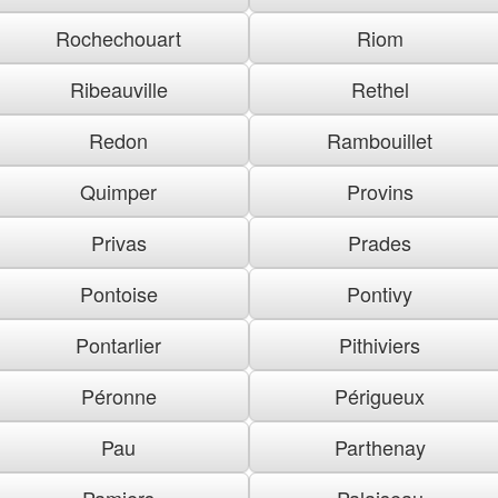
Rochechouart
Riom
Ribeauville
Rethel
Redon
Rambouillet
Quimper
Provins
Privas
Prades
Pontoise
Pontivy
Pontarlier
Pithiviers
Péronne
Périgueux
Pau
Parthenay
Pamiers
Palaiseau