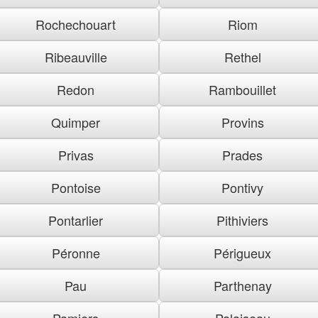
Rochechouart
Riom
Ribeauville
Rethel
Redon
Rambouillet
Quimper
Provins
Privas
Prades
Pontoise
Pontivy
Pontarlier
Pithiviers
Péronne
Périgueux
Pau
Parthenay
Pamiers
Palaiseau