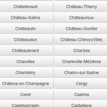
Châtellerault
Château-Thierry
Château-Salins
Châteauroux
Châteaulin
Château-Gontier
Châteaudun
Château-Chinon(Ville)
Châteaubriant
Chartres
Charolles
Charleville-Mézières
Chambéry
Chalon-sur-Saône
Châlons-en-Champagne
Cergy
Ceret
Castres
Castelsarrasin
Castellane