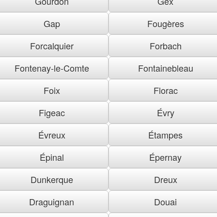
Gourdon
Gex
Gap
Fougères
Forcalquier
Forbach
Fontenay-le-Comte
Fontainebleau
Foix
Florac
Figeac
Évry
Évreux
Étampes
Épinal
Épernay
Dunkerque
Dreux
Draguignan
Douai