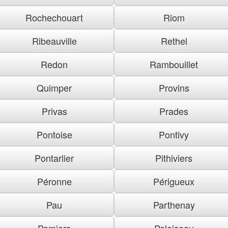
Rochechouart
Riom
Ribeauville
Rethel
Redon
Rambouillet
Quimper
Provins
Privas
Prades
Pontoise
Pontivy
Pontarlier
Pithiviers
Péronne
Périgueux
Pau
Parthenay
Pamiers
Palaiseau