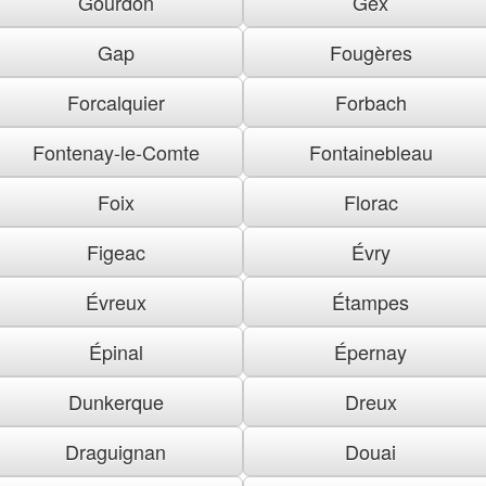
Gourdon
Gex
Gap
Fougères
Forcalquier
Forbach
Fontenay-le-Comte
Fontainebleau
Foix
Florac
Figeac
Évry
Évreux
Étampes
Épinal
Épernay
Dunkerque
Dreux
Draguignan
Douai