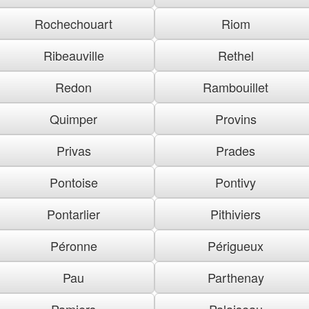
Rochechouart
Riom
Ribeauville
Rethel
Redon
Rambouillet
Quimper
Provins
Privas
Prades
Pontoise
Pontivy
Pontarlier
Pithiviers
Péronne
Périgueux
Pau
Parthenay
Pamiers
Palaiseau