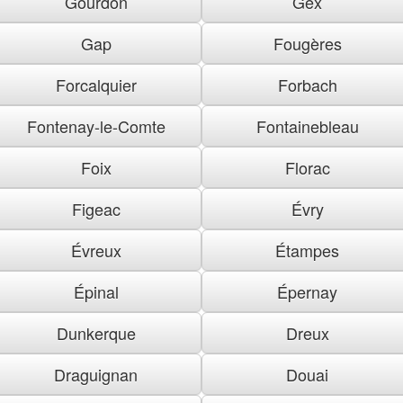
Gourdon
Gex
Gap
Fougères
Forcalquier
Forbach
Fontenay-le-Comte
Fontainebleau
Foix
Florac
Figeac
Évry
Évreux
Étampes
Épinal
Épernay
Dunkerque
Dreux
Draguignan
Douai