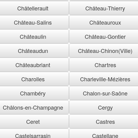
Châtellerault
Château-Thierry
Château-Salins
Châteauroux
Châteaulin
Château-Gontier
Châteaudun
Château-Chinon(Ville)
Châteaubriant
Chartres
Charolles
Charleville-Mézières
Chambéry
Chalon-sur-Saône
Châlons-en-Champagne
Cergy
Ceret
Castres
Castelsarrasin
Castellane