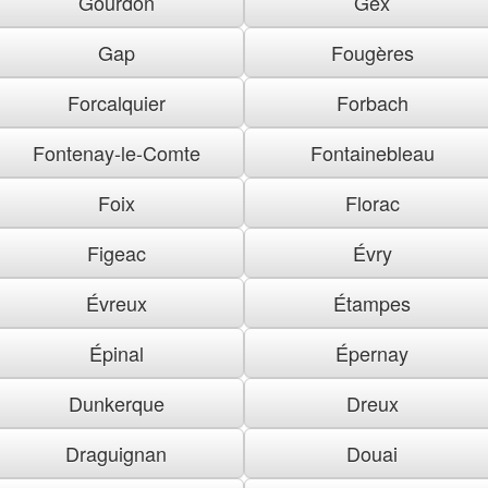
Gourdon
Gex
Gap
Fougères
Forcalquier
Forbach
Fontenay-le-Comte
Fontainebleau
Foix
Florac
Figeac
Évry
Évreux
Étampes
Épinal
Épernay
Dunkerque
Dreux
Draguignan
Douai