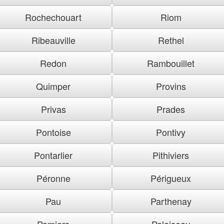
Rochechouart
Riom
Ribeauville
Rethel
Redon
Rambouillet
Quimper
Provins
Privas
Prades
Pontoise
Pontivy
Pontarlier
Pithiviers
Péronne
Périgueux
Pau
Parthenay
Pamiers
Palaiseau