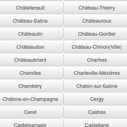
Châtellerault
Château-Thierry
Château-Salins
Châteauroux
Châteaulin
Château-Gontier
Châteaudun
Château-Chinon(Ville)
Châteaubriant
Chartres
Charolles
Charleville-Mézières
Chambéry
Chalon-sur-Saône
Châlons-en-Champagne
Cergy
Ceret
Castres
Castelsarrasin
Castellane