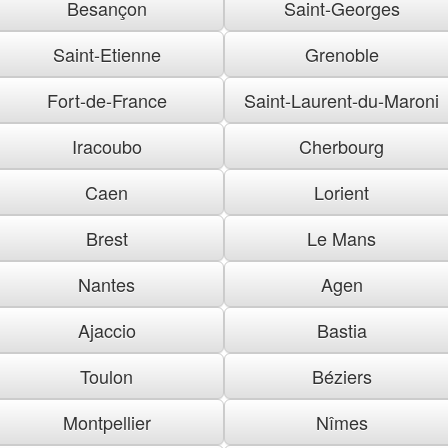
Besançon
Saint-Georges
Saint-Etienne
Grenoble
Fort-de-France
Saint-Laurent-du-Maroni
Iracoubo
Cherbourg
Caen
Lorient
Brest
Le Mans
Nantes
Agen
Ajaccio
Bastia
Toulon
Béziers
Montpellier
Nîmes