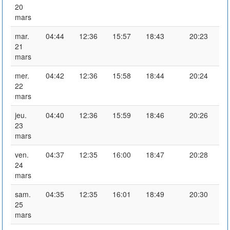
20
mars
mar.
04:44
12:36
15:57
18:43
20:23
21
mars
mer.
04:42
12:36
15:58
18:44
20:24
22
mars
jeu.
04:40
12:36
15:59
18:46
20:26
23
mars
ven.
04:37
12:35
16:00
18:47
20:28
24
mars
sam.
04:35
12:35
16:01
18:49
20:30
25
mars