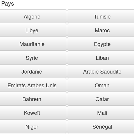
Pays
Algérie
Tunisie
Libye
Maroc
Mauritanie
Egypte
Syrie
Liban
Jordanie
Arabie Saoudite
Emirats Arabes Unis
Oman
Bahreïn
Qatar
Koweït
Mali
Niger
Sénégal