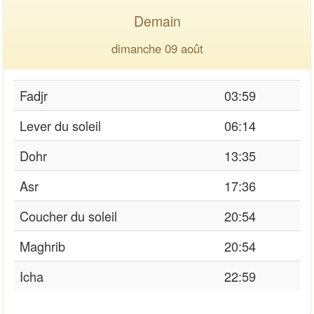
Demain
dimanche 09 août
Fadjr
03:59
Lever du soleil
06:14
Dohr
13:35
Asr
17:36
Coucher du soleil
20:54
Maghrib
20:54
Icha
22:59