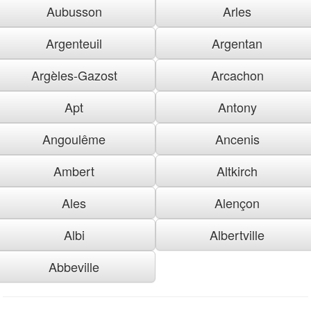
Aubusson
Arles
Argenteuil
Argentan
Argèles-Gazost
Arcachon
Apt
Antony
Angoulême
Ancenis
Ambert
Altkirch
Ales
Alençon
Albi
Albertville
Abbeville