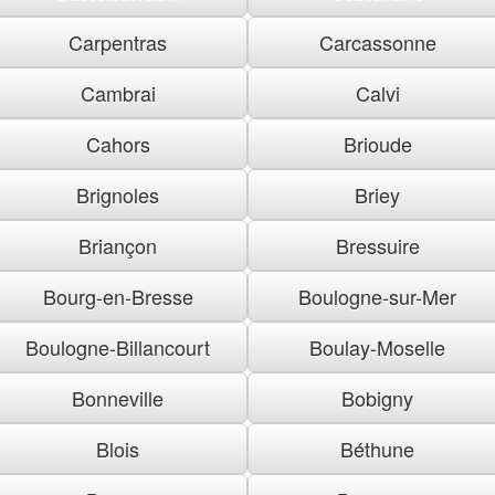
Carpentras
Carcassonne
Cambrai
Calvi
Cahors
Brioude
Brignoles
Briey
Briançon
Bressuire
Bourg-en-Bresse
Boulogne-sur-Mer
Boulogne-Billancourt
Boulay-Moselle
Bonneville
Bobigny
Blois
Béthune