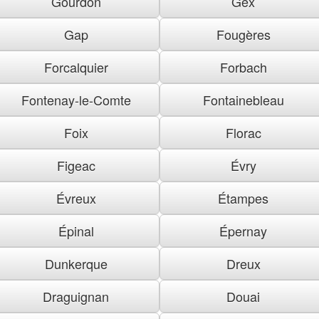
Gourdon
Gex
Gap
Fougères
Forcalquier
Forbach
Fontenay-le-Comte
Fontainebleau
Foix
Florac
Figeac
Évry
Évreux
Étampes
Épinal
Épernay
Dunkerque
Dreux
Draguignan
Douai