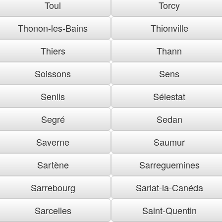
Toul
Torcy
Thonon-les-Bains
Thionville
Thiers
Thann
Soissons
Sens
Senlis
Sélestat
Segré
Sedan
Saverne
Saumur
Sartène
Sarreguemines
Sarrebourg
Sarlat-la-Canéda
Sarcelles
Saint-Quentin