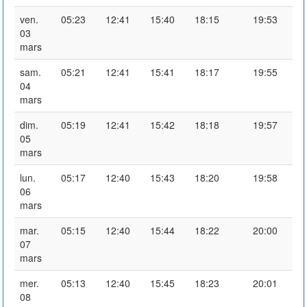
ven.
05:23
12:41
15:40
18:15
19:53
03
mars
sam.
05:21
12:41
15:41
18:17
19:55
04
mars
dim.
05:19
12:41
15:42
18:18
19:57
05
mars
lun.
05:17
12:40
15:43
18:20
19:58
06
mars
mar.
05:15
12:40
15:44
18:22
20:00
07
mars
mer.
05:13
12:40
15:45
18:23
20:01
08