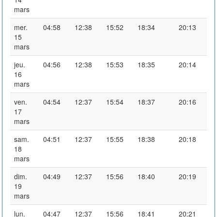
mars
mer.
04:58
12:38
15:52
18:34
20:13
15
mars
jeu.
04:56
12:38
15:53
18:35
20:14
16
mars
ven.
04:54
12:37
15:54
18:37
20:16
17
mars
sam.
04:51
12:37
15:55
18:38
20:18
18
mars
dim.
04:49
12:37
15:56
18:40
20:19
19
mars
lun.
04:47
12:37
15:56
18:41
20:21