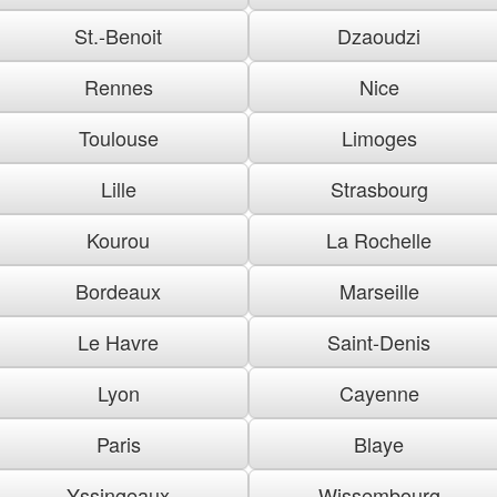
St.-Benoit
Dzaoudzi
Rennes
Nice
Toulouse
Limoges
Lille
Strasbourg
Kourou
La Rochelle
Bordeaux
Marseille
Le Havre
Saint-Denis
Lyon
Cayenne
Paris
Blaye
Yssingeaux
Wissembourg