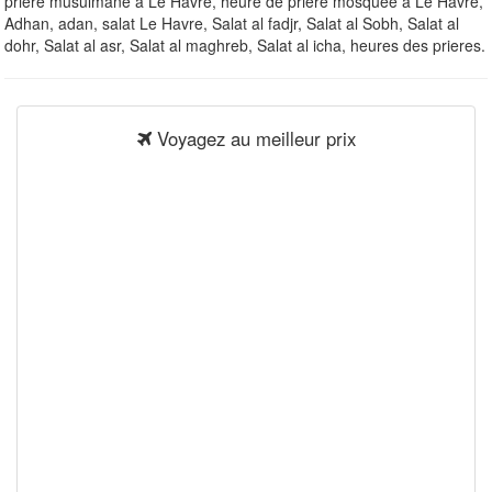
priere musulmane à Le Havre, heure de priere mosquee à Le Havre,
Adhan, adan, salat Le Havre, Salat al fadjr, Salat al Sobh, Salat al
dohr, Salat al asr, Salat al maghreb, Salat al icha, heures des prieres.
Voyagez au meilleur prix