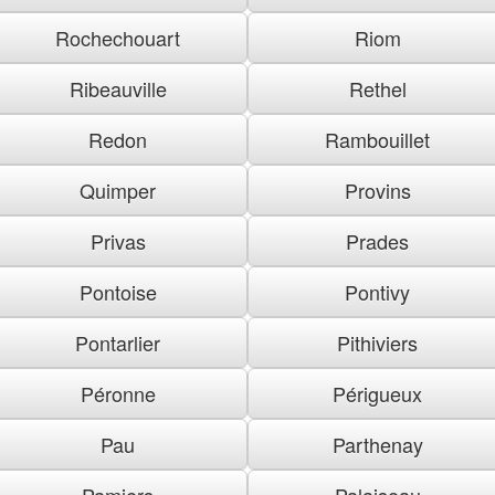
Rochechouart
Riom
Ribeauville
Rethel
Redon
Rambouillet
Quimper
Provins
Privas
Prades
Pontoise
Pontivy
Pontarlier
Pithiviers
Péronne
Périgueux
Pau
Parthenay
Pamiers
Palaiseau