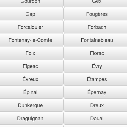
Gourdon
Gex
Gap
Fougères
Forcalquier
Forbach
Fontenay-le-Comte
Fontainebleau
Foix
Florac
Figeac
Évry
Évreux
Étampes
Épinal
Épernay
Dunkerque
Dreux
Draguignan
Douai