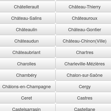
Châtellerault
Château-Thierry
Château-Salins
Châteauroux
Châteaulin
Château-Gontier
Châteaudun
Château-Chinon(Ville)
Châteaubriant
Chartres
Charolles
Charleville-Mézières
Chambéry
Chalon-sur-Saône
Châlons-en-Champagne
Cergy
Ceret
Castres
Castelsarrasin
Castellane