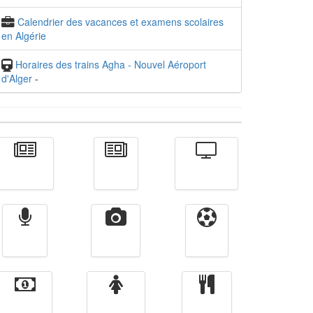
Calendrier des vacances et examens scolaires
en Algérie
Horaires des trains Agha - Nouvel Aéroport
d'Alger
-
Actualité
الأخبار
Télévision
Radio
Vidéos
Sport
Finance
Femmes
cuisine