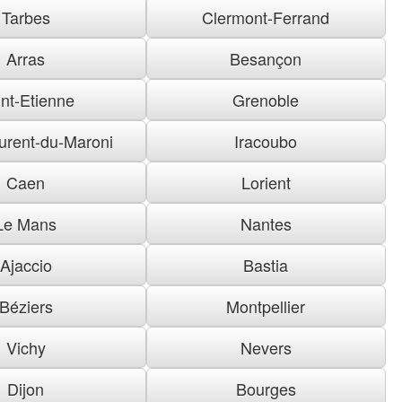
Tarbes
Clermont-Ferrand
Arras
Besançon
nt-Etienne
Grenoble
urent-du-Maroni
Iracoubo
Caen
Lorient
Le Mans
Nantes
Ajaccio
Bastia
Béziers
Montpellier
Vichy
Nevers
Dijon
Bourges