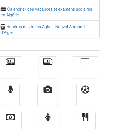
Calendrier des vacances et examens scolaires
en Algérie
Horaires des trains Agha - Nouvel Aéroport
d'Alger
-
Actualité
الأخبار
Télévision
Radio
Vidéos
Sport
Finance
Femmes
cuisine