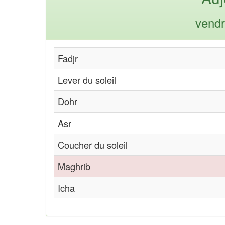
vendr
Fadjr
Lever du soleil
Dohr
Asr
Coucher du soleil
Maghrib
Icha