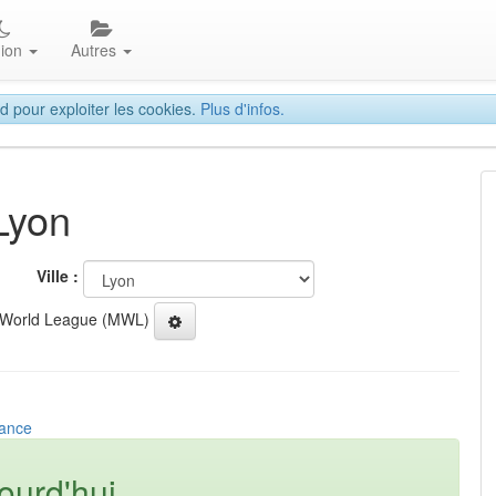
gion
Autres
d pour exploiter les cookies.
Plus d'infos.
Lyon
Ville :
 World League (MWL)
rance
ourd'hui