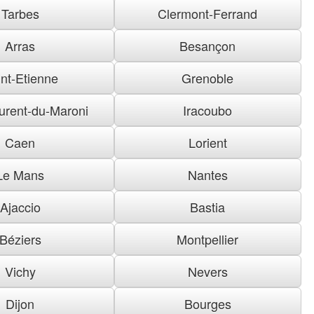
Tarbes
Clermont-Ferrand
Arras
Besançon
nt-Etienne
Grenoble
urent-du-Maroni
Iracoubo
Caen
Lorient
Le Mans
Nantes
Ajaccio
Bastia
Béziers
Montpellier
Vichy
Nevers
Dijon
Bourges