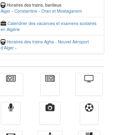
Horaires des trains, banlieue
Alger
-
Constantine
-
Oran et Mostaganem
Calendrier des vacances et examens scolaires
en Algérie
Horaires des trains Agha - Nouvel Aéroport
d'Alger
-
Actualité
الأخبار
Télévision
Radio
Vidéos
Sport