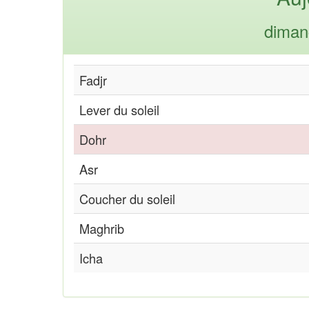
diman
Fadjr
Lever du soleil
Dohr
Asr
Coucher du soleil
Maghrib
Icha