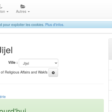
gion
Autres
d pour exploiter les cookies.
Plus d'infos.
ijel
Ville :
 of Religious Affairs and Wakfs
érie
ourd'hui