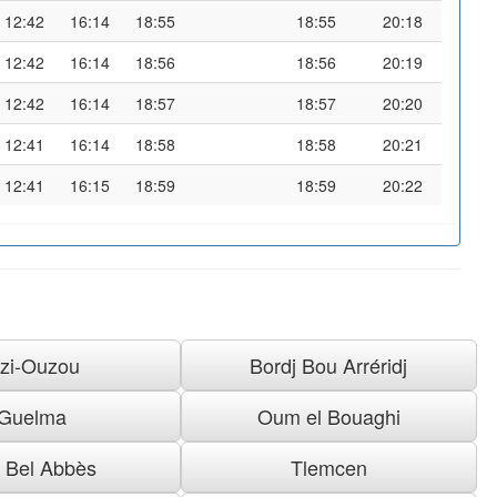
12:42
16:14
18:55
18:55
20:18
12:42
16:14
18:56
18:56
20:19
12:42
16:14
18:57
18:57
20:20
12:41
16:14
18:58
18:58
20:21
12:41
16:15
18:59
18:59
20:22
izi-Ouzou
Bordj Bou Arréridj
Guelma
Oum el Bouaghi
i Bel Abbès
Tlemcen