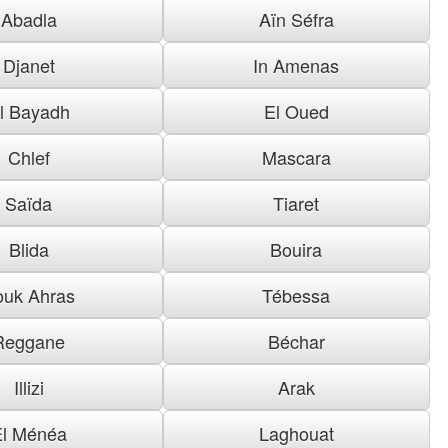
Abadla
Aïn Séfra
Djanet
In Amenas
l Bayadh
El Oued
Chlef
Mascara
Saïda
Tiaret
Blida
Bouira
ouk Ahras
Tébessa
Reggane
Béchar
Illizi
Arak
El Ménéa
Laghouat