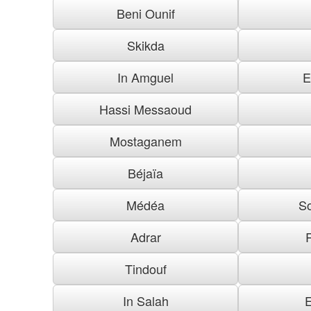
Beni Ounif
Skikda
In Amguel
E
Hassi Messaoud
Mostaganem
Béjaïa
Médéa
S
Adrar
Tindouf
In Salah