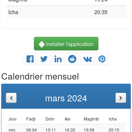
Icha
20:35
Installer l'application
Calendrier mensuel
mars 2024
Jour
Fadjr
Dohr
Asr
Maghrib
Icha
ven.
06:04
13:11
16:33
19:08
20:15