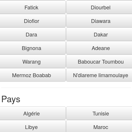
Fatick
Diourbel
Diofior
Diawara
Dara
Dakar
Bignona
Adeane
Warang
Baboucar Toumbou
Mermoz Boabab
N'diareme limamoulaye
Pays
Algérie
Tunisie
Libye
Maroc