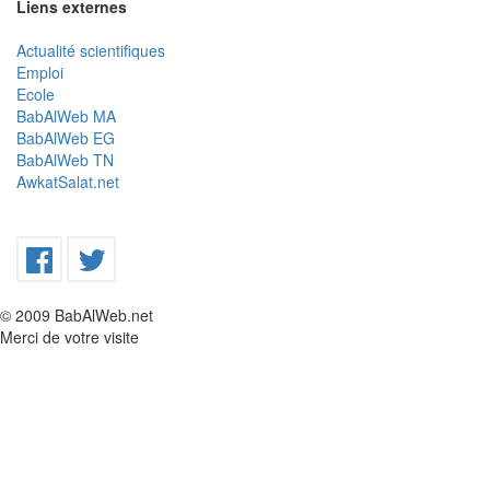
Liens externes
Actualité scientifiques
Emploi
Ecole
BabAlWeb MA
BabAlWeb EG
BabAlWeb TN
AwkatSalat.net
© 2009 BabAlWeb.net
Merci de votre visite