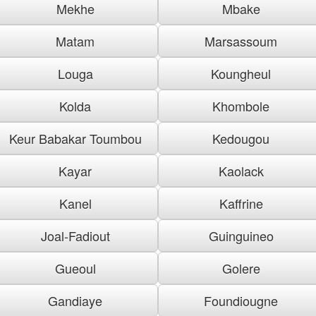
Mekhe
Mbake
Matam
Marsassoum
Louga
Koungheul
Kolda
Khombole
Keur Babakar Toumbou
Kedougou
Kayar
Kaolack
Kanel
Kaffrine
Joal-Fadiout
Guinguineo
Gueoul
Golere
Gandiaye
Foundiougne