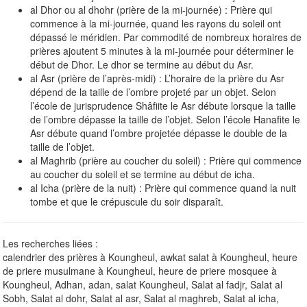
al Dhor ou al dhohr (prière de la mi-journée) : Prière qui
commence à la mi-journée, quand les rayons du soleil ont
dépassé le méridien. Par commodité de nombreux horaires de
prières ajoutent 5 minutes à la mi-journée pour déterminer le
début de Dhor. Le dhor se termine au début du Asr.
al Asr (prière de l’après-midi) : L’horaire de la prière du Asr
dépend de la taille de l’ombre projeté par un objet. Selon
l’école de jurisprudence Shâfiite le Asr débute lorsque la taille
de l’ombre dépasse la taille de l’objet. Selon l’école Hanafite le
Asr débute quand l’ombre projetée dépasse le double de la
taille de l’objet.
al Maghrib (prière au coucher du soleil) : Prière qui commence
au coucher du soleil et se termine au début de icha.
al Icha (prière de la nuit) : Prière qui commence quand la nuit
tombe et que le crépuscule du soir disparaît.
Les recherches liées :
calendrier des prières à Koungheul, awkat salat à Koungheul, heure
de priere musulmane à Koungheul, heure de priere mosquee à
Koungheul, Adhan, adan, salat Koungheul, Salat al fadjr, Salat al
Sobh, Salat al dohr, Salat al asr, Salat al maghreb, Salat al icha,