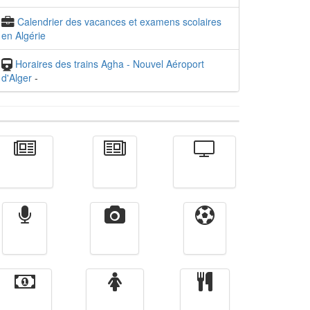
Calendrier des vacances et examens scolaires
en Algérie
Horaires des trains Agha - Nouvel Aéroport
d'Alger
-
Actualité
الأخبار
Télévision
Radio
Vidéos
Sport
Finance
Femmes
cuisine