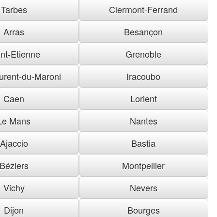
Tarbes
Clermont-Ferrand
Arras
Besançon
nt-Etienne
Grenoble
urent-du-Maroni
Iracoubo
Caen
Lorient
Le Mans
Nantes
Ajaccio
Bastia
Béziers
Montpellier
Vichy
Nevers
Dijon
Bourges