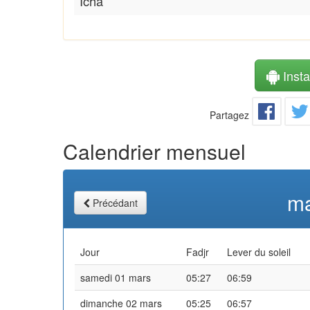
Icha
Instal
Partagez
Calendrier mensuel
ma
Précédant
Jour
Fadjr
Lever du soleil
samedi 01 mars
05:27
06:59
dimanche 02 mars
05:25
06:57