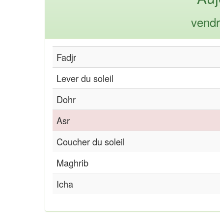
vendr
Fadjr
Lever du soleil
Dohr
Asr
Coucher du soleil
Maghrib
Icha