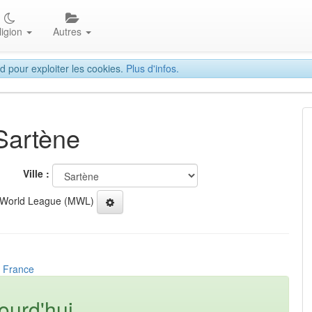
ligion
Autres
d pour exploiter les cookies.
Plus d'infos.
 Sartène
Ville :
 World League (MWL)
, France
ourd'hui