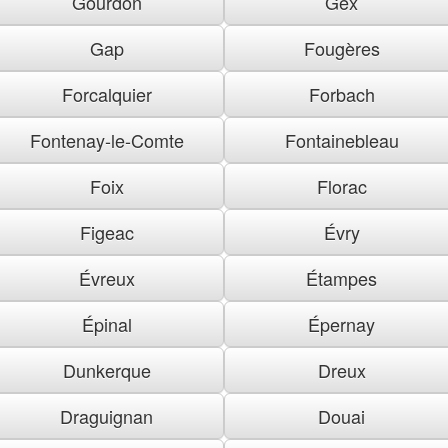
Gourdon
Gex
Gap
Fougères
Forcalquier
Forbach
Fontenay-le-Comte
Fontainebleau
Foix
Florac
Figeac
Évry
Évreux
Étampes
Épinal
Épernay
Dunkerque
Dreux
Draguignan
Douai