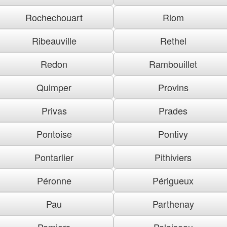
Rochechouart
Riom
Ribeauville
Rethel
Redon
Rambouillet
Quimper
Provins
Privas
Prades
Pontoise
Pontivy
Pontarlier
Pithiviers
Péronne
Périgueux
Pau
Parthenay
Pamiers
Palaiseau