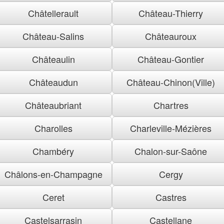
Châtellerault
Château-Thierry
Château-Salins
Châteauroux
Châteaulin
Château-Gontier
Châteaudun
Château-Chinon(Ville)
Châteaubriant
Chartres
Charolles
Charleville-Mézières
Chambéry
Chalon-sur-Saône
Châlons-en-Champagne
Cergy
Ceret
Castres
Castelsarrasin
Castellane