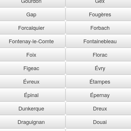
Gourdon
Gex
Gap
Fougères
Forcalquier
Forbach
Fontenay-le-Comte
Fontainebleau
Foix
Florac
Figeac
Évry
Évreux
Étampes
Épinal
Épernay
Dunkerque
Dreux
Draguignan
Douai