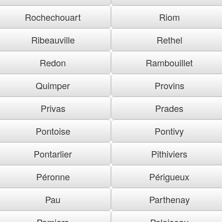
Rochechouart
Riom
Ribeauville
Rethel
Redon
Rambouillet
Quimper
Provins
Privas
Prades
Pontoise
Pontivy
Pontarlier
Pithiviers
Péronne
Périgueux
Pau
Parthenay
Pamiers
Palaiseau