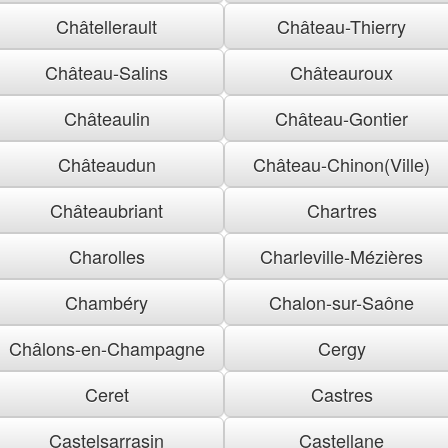
Châtellerault
Château-Thierry
Château-Salins
Châteauroux
Châteaulin
Château-Gontier
Châteaudun
Château-Chinon(Ville)
Châteaubriant
Chartres
Charolles
Charleville-Mézières
Chambéry
Chalon-sur-Saône
Châlons-en-Champagne
Cergy
Ceret
Castres
Castelsarrasin
Castellane