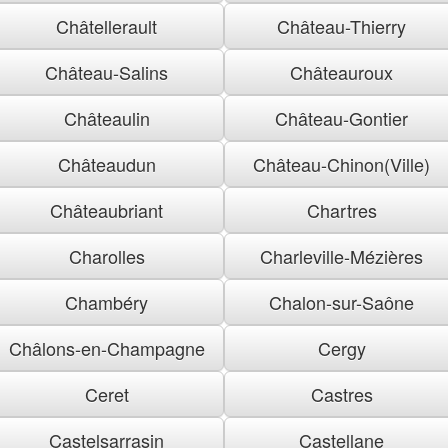
Châtellerault
Château-Thierry
Château-Salins
Châteauroux
Châteaulin
Château-Gontier
Châteaudun
Château-Chinon(Ville)
Châteaubriant
Chartres
Charolles
Charleville-Mézières
Chambéry
Chalon-sur-Saône
Châlons-en-Champagne
Cergy
Ceret
Castres
Castelsarrasin
Castellane