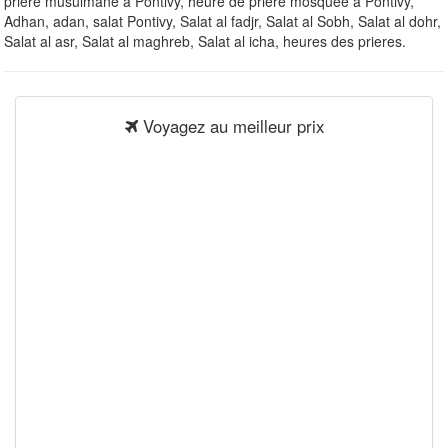
priere musulmane à Pontivy, heure de priere mosquee à Pontivy,
Adhan, adan, salat Pontivy, Salat al fadjr, Salat al Sobh, Salat al dohr,
Salat al asr, Salat al maghreb, Salat al icha, heures des prieres.
Voyagez au meilleur prix