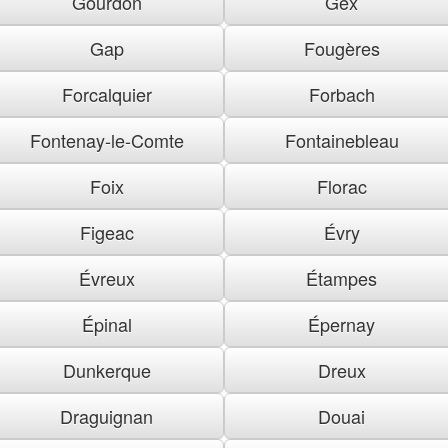
Gourdon
Gex
Gap
Fougères
Forcalquier
Forbach
Fontenay-le-Comte
Fontainebleau
Foix
Florac
Figeac
Évry
Évreux
Étampes
Épinal
Épernay
Dunkerque
Dreux
Draguignan
Douai