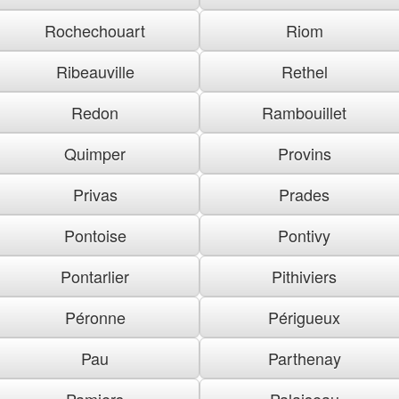
Rochechouart
Riom
Ribeauville
Rethel
Redon
Rambouillet
Quimper
Provins
Privas
Prades
Pontoise
Pontivy
Pontarlier
Pithiviers
Péronne
Périgueux
Pau
Parthenay
Pamiers
Palaiseau