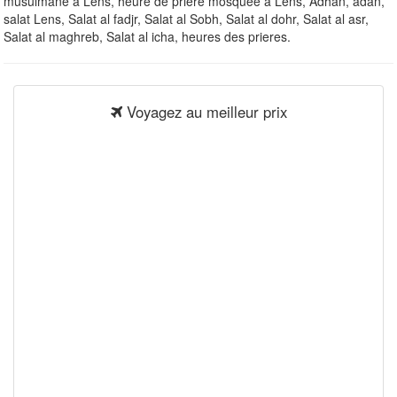
musulmane à Lens, heure de priere mosquee à Lens, Adhan, adan,
salat Lens, Salat al fadjr, Salat al Sobh, Salat al dohr, Salat al asr,
Salat al maghreb, Salat al icha, heures des prieres.
Voyagez au meilleur prix