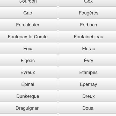
Gourdon
Gex
Gap
Fougères
Forcalquier
Forbach
Fontenay-le-Comte
Fontainebleau
Foix
Florac
Figeac
Évry
Évreux
Étampes
Épinal
Épernay
Dunkerque
Dreux
Draguignan
Douai