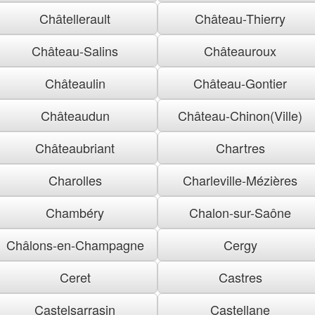
Châtellerault
Château-Thierry
Château-Salins
Châteauroux
Châteaulin
Château-Gontier
Châteaudun
Château-Chinon(Ville)
Châteaubriant
Chartres
Charolles
Charleville-Mézières
Chambéry
Chalon-sur-Saône
Châlons-en-Champagne
Cergy
Ceret
Castres
Castelsarrasin
Castellane