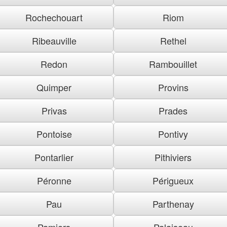
Rochechouart
Riom
Ribeauville
Rethel
Redon
Rambouillet
Quimper
Provins
Privas
Prades
Pontoise
Pontivy
Pontarlier
Pithiviers
Péronne
Périgueux
Pau
Parthenay
Pamiers
Palaiseau