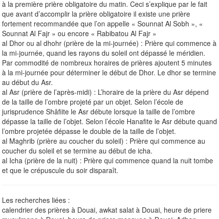
à la première prière obligatoire du matin. Ceci s’explique par le fait
que avant d’accomplir la prière obligatoire il existe une prière
fortement recommandée que l’on appelle « Sounnat Al Sobh », «
Sounnat Al Fajr » ou encore « Rabibatou Al Fajr »
al Dhor ou al dhohr (prière de la mi-journée) : Prière qui commence à
la mi-journée, quand les rayons du soleil ont dépassé le méridien.
Par commodité de nombreux horaires de prières ajoutent 5 minutes
à la mi-journée pour déterminer le début de Dhor. Le dhor se termine
au début du Asr.
al Asr (prière de l’après-midi) : L’horaire de la prière du Asr dépend
de la taille de l’ombre projeté par un objet. Selon l’école de
jurisprudence Shâfiite le Asr débute lorsque la taille de l’ombre
dépasse la taille de l’objet. Selon l’école Hanafite le Asr débute quand
l’ombre projetée dépasse le double de la taille de l’objet.
al Maghrib (prière au coucher du soleil) : Prière qui commence au
coucher du soleil et se termine au début de icha.
al Icha (prière de la nuit) : Prière qui commence quand la nuit tombe
et que le crépuscule du soir disparaît.
Les recherches liées :
calendrier des prières à Douai, awkat salat à Douai, heure de priere