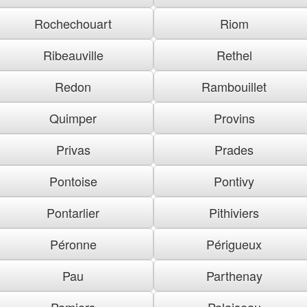
Rochechouart
Riom
Ribeauville
Rethel
Redon
Rambouillet
Quimper
Provins
Privas
Prades
Pontoise
Pontivy
Pontarlier
Pithiviers
Péronne
Périgueux
Pau
Parthenay
Pamiers
Palaiseau