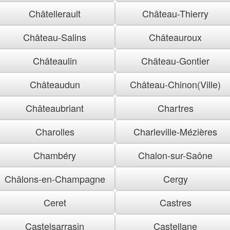
Châtellerault
Château-Thierry
Château-Salins
Châteauroux
Châteaulin
Château-Gontier
Châteaudun
Château-Chinon(Ville)
Châteaubriant
Chartres
Charolles
Charleville-Mézières
Chambéry
Chalon-sur-Saône
Châlons-en-Champagne
Cergy
Ceret
Castres
Castelsarrasin
Castellane