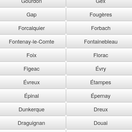
Gourdon
Gex
Gap
Fougères
Forcalquier
Forbach
Fontenay-le-Comte
Fontainebleau
Foix
Florac
Figeac
Évry
Évreux
Étampes
Épinal
Épernay
Dunkerque
Dreux
Draguignan
Douai