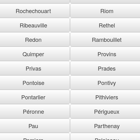
Rochechouart
Riom
Ribeauville
Rethel
Redon
Rambouillet
Quimper
Provins
Privas
Prades
Pontoise
Pontivy
Pontarlier
Pithiviers
Péronne
Périgueux
Pau
Parthenay
Pamiers
Palaiseau