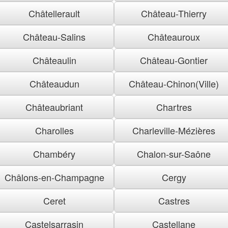
Châtellerault
Château-Thierry
Château-Salins
Châteauroux
Châteaulin
Château-Gontier
Châteaudun
Château-Chinon(Ville)
Châteaubriant
Chartres
Charolles
Charleville-Mézières
Chambéry
Chalon-sur-Saône
Châlons-en-Champagne
Cergy
Ceret
Castres
Castelsarrasin
Castellane