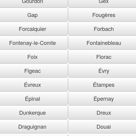
Gourdon
Gex
Gap
Fougères
Forcalquier
Forbach
Fontenay-le-Comte
Fontainebleau
Foix
Florac
Figeac
Évry
Évreux
Étampes
Épinal
Épernay
Dunkerque
Dreux
Draguignan
Douai