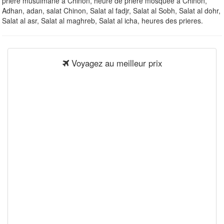
priere musulmane à Chinon, heure de priere mosquee à Chinon,
Adhan, adan, salat Chinon, Salat al fadjr, Salat al Sobh, Salat al dohr,
Salat al asr, Salat al maghreb, Salat al icha, heures des prieres.
Voyagez au meilleur prix