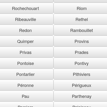
Rochechouart
Riom
Ribeauville
Rethel
Redon
Rambouillet
Quimper
Provins
Privas
Prades
Pontoise
Pontivy
Pontarlier
Pithiviers
Péronne
Périgueux
Pau
Parthenay
Pamiers
Palaiseau