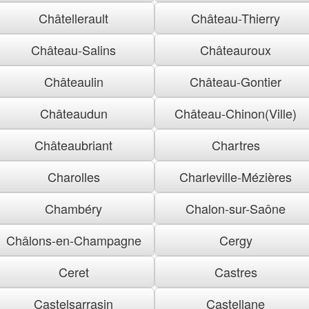
Châtellerault
Château-Thierry
Château-Salins
Châteauroux
Châteaulin
Château-Gontier
Châteaudun
Château-Chinon(Ville)
Châteaubriant
Chartres
Charolles
Charleville-Mézières
Chambéry
Chalon-sur-Saône
Châlons-en-Champagne
Cergy
Ceret
Castres
Castelsarrasin
Castellane