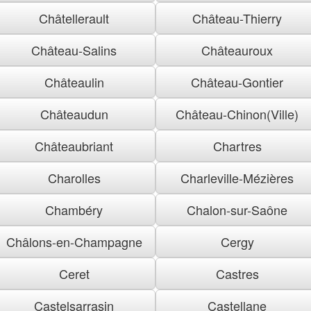
Châtellerault
Château-Thierry
Château-Salins
Châteauroux
Châteaulin
Château-Gontier
Châteaudun
Château-Chinon(Ville)
Châteaubriant
Chartres
Charolles
Charleville-Mézières
Chambéry
Chalon-sur-Saône
Châlons-en-Champagne
Cergy
Ceret
Castres
Castelsarrasin
Castellane