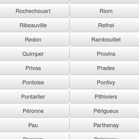
Rochechouart
Riom
Ribeauville
Rethel
Redon
Rambouillet
Quimper
Provins
Privas
Prades
Pontoise
Pontivy
Pontarlier
Pithiviers
Péronne
Périgueux
Pau
Parthenay
Pamiers
Palaiseau