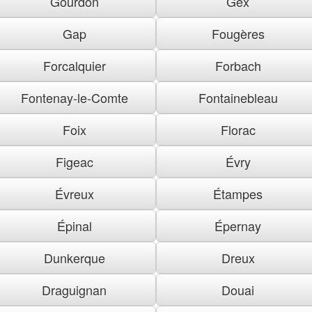
Gourdon
Gex
Gap
Fougères
Forcalquier
Forbach
Fontenay-le-Comte
Fontainebleau
Foix
Florac
Figeac
Évry
Évreux
Étampes
Épinal
Épernay
Dunkerque
Dreux
Draguignan
Douai