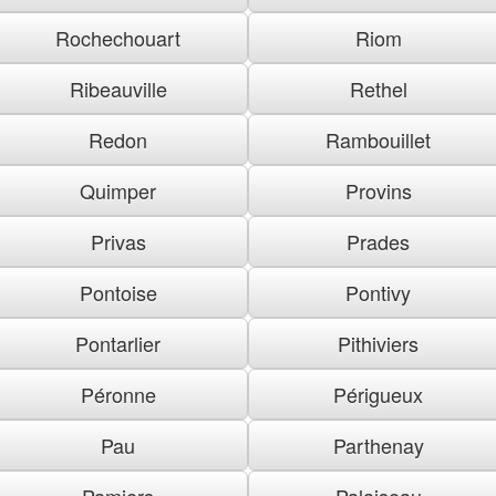
Rochechouart
Riom
Ribeauville
Rethel
Redon
Rambouillet
Quimper
Provins
Privas
Prades
Pontoise
Pontivy
Pontarlier
Pithiviers
Péronne
Périgueux
Pau
Parthenay
Pamiers
Palaiseau