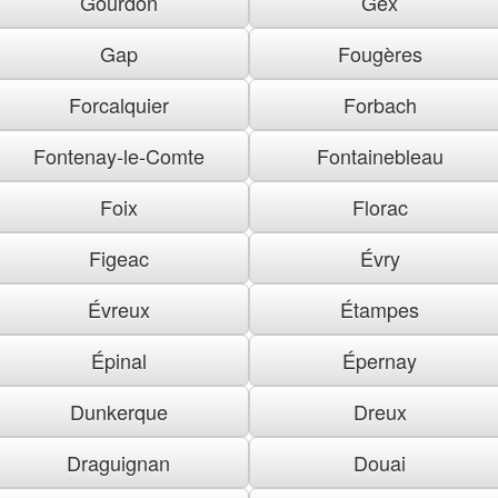
Gourdon
Gex
Gap
Fougères
Forcalquier
Forbach
Fontenay-le-Comte
Fontainebleau
Foix
Florac
Figeac
Évry
Évreux
Étampes
Épinal
Épernay
Dunkerque
Dreux
Draguignan
Douai