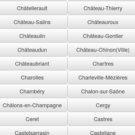
Châtellerault
Château-Thierry
Château-Salins
Châteauroux
Châteaulin
Château-Gontier
Châteaudun
Château-Chinon(Ville)
Châteaubriant
Chartres
Charolles
Charleville-Mézières
Chambéry
Chalon-sur-Saône
Châlons-en-Champagne
Cergy
Ceret
Castres
Castelsarrasin
Castellane