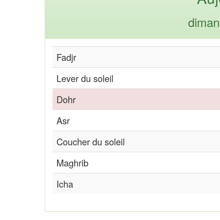
diman
Fadjr
Lever du soleil
Dohr
Asr
Coucher du soleil
Maghrib
Icha