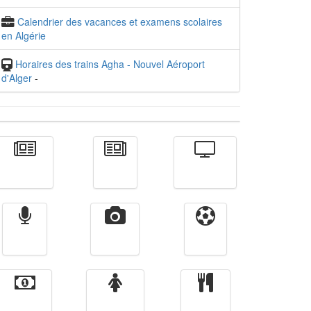
Calendrier des vacances et examens scolaires
en Algérie
Horaires des trains Agha - Nouvel Aéroport
d'Alger
-
Actualité
الأخبار
Télévision
Radio
Vidéos
Sport
Finance
Femmes
cuisine