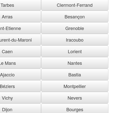
Tarbes
Clermont-Ferrand
Arras
Besançon
nt-Etienne
Grenoble
urent-du-Maroni
Iracoubo
Caen
Lorient
Le Mans
Nantes
Ajaccio
Bastia
Béziers
Montpellier
Vichy
Nevers
Dijon
Bourges