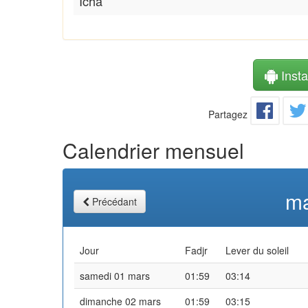
Icha
Instal
Partagez
Calendrier mensuel
ma
Précédant
Jour
Fadjr
Lever du soleil
samedi 01 mars
01:59
03:14
dimanche 02 mars
01:59
03:15