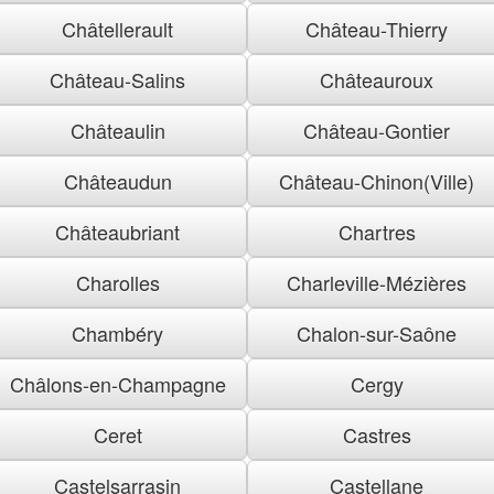
Châtellerault
Château-Thierry
Château-Salins
Châteauroux
Châteaulin
Château-Gontier
Châteaudun
Château-Chinon(Ville)
Châteaubriant
Chartres
Charolles
Charleville-Mézières
Chambéry
Chalon-sur-Saône
Châlons-en-Champagne
Cergy
Ceret
Castres
Castelsarrasin
Castellane