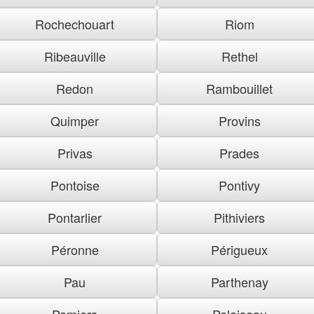
Rochechouart
Riom
Ribeauville
Rethel
Redon
Rambouillet
Quimper
Provins
Privas
Prades
Pontoise
Pontivy
Pontarlier
Pithiviers
Péronne
Périgueux
Pau
Parthenay
Pamiers
Palaiseau