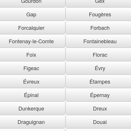
Gourdon
Gex
Gap
Fougères
Forcalquier
Forbach
Fontenay-le-Comte
Fontainebleau
Foix
Florac
Figeac
Évry
Évreux
Étampes
Épinal
Épernay
Dunkerque
Dreux
Draguignan
Douai