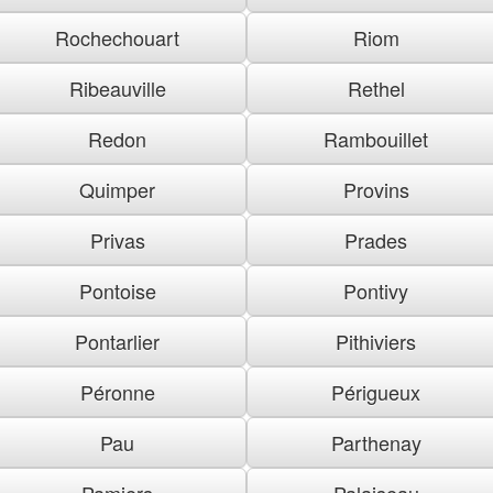
Rochechouart
Riom
Ribeauville
Rethel
Redon
Rambouillet
Quimper
Provins
Privas
Prades
Pontoise
Pontivy
Pontarlier
Pithiviers
Péronne
Périgueux
Pau
Parthenay
Pamiers
Palaiseau