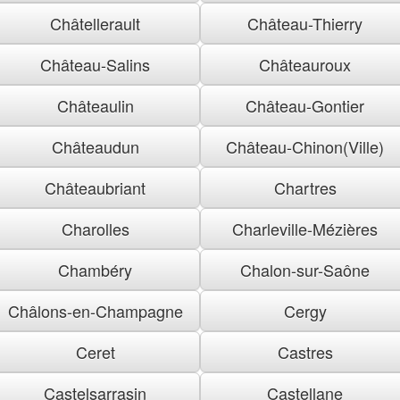
Châtellerault
Château-Thierry
Château-Salins
Châteauroux
Châteaulin
Château-Gontier
Châteaudun
Château-Chinon(Ville)
Châteaubriant
Chartres
Charolles
Charleville-Mézières
Chambéry
Chalon-sur-Saône
Châlons-en-Champagne
Cergy
Ceret
Castres
Castelsarrasin
Castellane