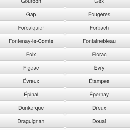
Gourdon
Gex
Gap
Fougères
Forcalquier
Forbach
Fontenay-le-Comte
Fontainebleau
Foix
Florac
Figeac
Évry
Évreux
Étampes
Épinal
Épernay
Dunkerque
Dreux
Draguignan
Douai