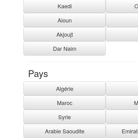
Kaedi
C
Aioun
Akjoujt
Dar Naim
Pays
Algérie
Maroc
M
Syrie
Arabie Saoudite
Emirat