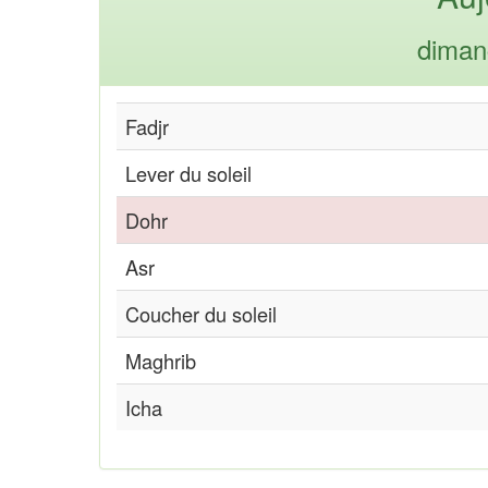
diman
Fadjr
Lever du soleil
Dohr
Asr
Coucher du soleil
Maghrib
Icha