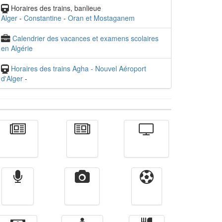
Horaires des trains, banlieue
Alger
-
Constantine
-
Oran et Mostaganem
Calendrier des vacances et examens scolaires
en Algérie
Horaires des trains Agha - Nouvel Aéroport
d'Alger
-
Actualité
الأخبار
Télévision
Radio
Vidéos
Sport