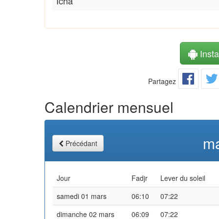
Icha
Instal
Partagez
Calendrier mensuel
ma
Précédant
Jour
Fadjr
Lever du soleil
samedi 01 mars
06:10
07:22
dimanche 02 mars
06:09
07:22