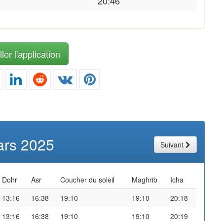
20:46
ler l'application
rs 2025
Suivant
Dohr
Asr
Coucher du soleil
Maghrib
Icha
13:16
16:38
19:10
19:10
20:18
13:16
16:38
19:10
19:10
20:19