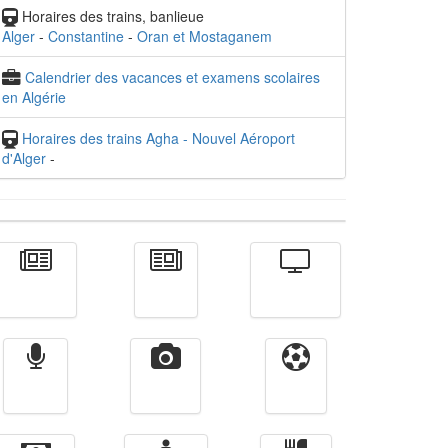
Horaires des trains, banlieue
Alger
-
Constantine
-
Oran et Mostaganem
Calendrier des vacances et examens scolaires
en Algérie
Horaires des trains Agha - Nouvel Aéroport
d'Alger
-
Actualité
الأخبار
Télévision
Radio
Vidéos
Sport