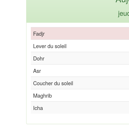
jeu
Fadjr
Lever du soleil
Dohr
Asr
Coucher du soleil
Maghrib
Icha