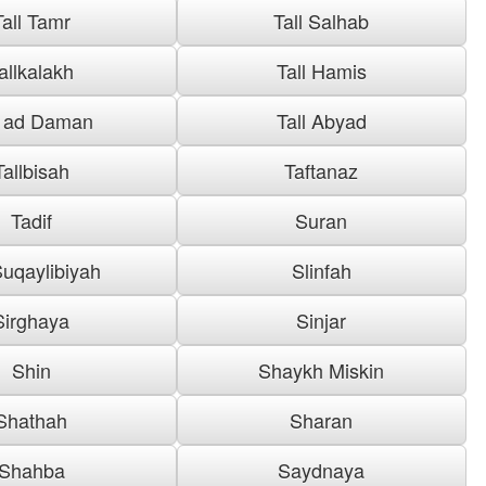
Tall Tamr
Tall Salhab
allkalakh
Tall Hamis
l ad Daman
Tall Abyad
Tallbisah
Taftanaz
Tadif
Suran
uqaylibiyah
Slinfah
Sirghaya
Sinjar
Shin
Shaykh Miskin
Shathah
Sharan
Shahba
Saydnaya