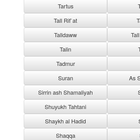
Tartus
Tall Rif`at
T
Talldaww
Tal
Talin
Tadmur
Suran
As S
Sirrin ash Shamaliyah
Shuyukh Tahtani
Shaykh al Hadid
Shaqqa