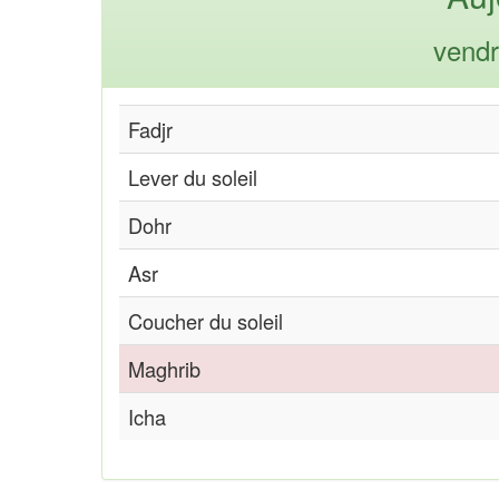
vendr
Fadjr
Lever du soleil
Dohr
Asr
Coucher du soleil
Maghrib
Icha