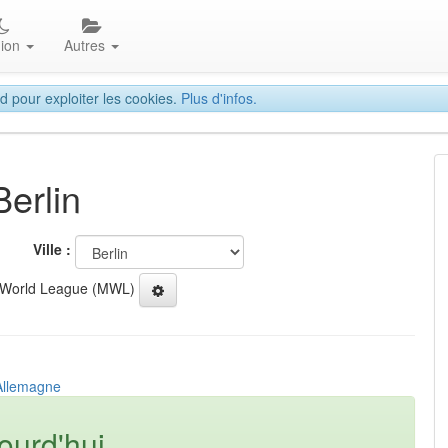
gion
Autres
d pour exploiter les cookies.
Plus d'infos.
Berlin
Ville :
 World League (MWL)
 Allemagne
ourd'hui