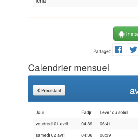
Icha
Instal
Partagez
Calendrier mensuel
av
Précédant
Jour
Fadjr
Lever du soleil
vendredi 01 avril
04:39
06:41
samedi 02 avril
04:36
06:39