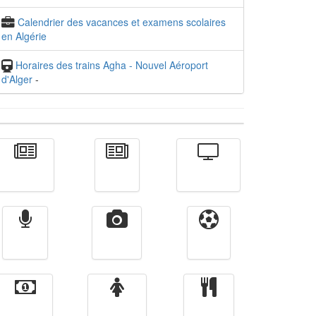
Calendrier des vacances et examens scolaires
en Algérie
Horaires des trains Agha - Nouvel Aéroport
d'Alger
-
Actualité
الأخبار
Télévision
Radio
Vidéos
Sport
Finance
Femmes
cuisine