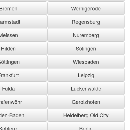
Bremen
Wernigerode
armstadt
Regensburg
Meissen
Nuremberg
Hilden
Solingen
öttingen
Wiesbaden
Frankfurt
Leipzig
Fulda
Luckenwalde
rafenwöhr
Gerolzhofen
den-Baden
Heidelberg Old City
Koblenz
Berlin