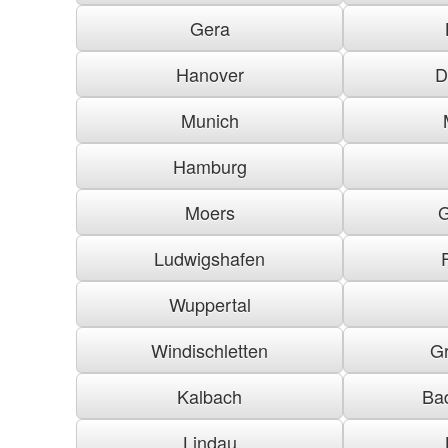
Gera
Hanover
D
Munich
Hamburg
Moers
G
Ludwigshafen
Wuppertal
Windischletten
G
Kalbach
Ba
Lindau