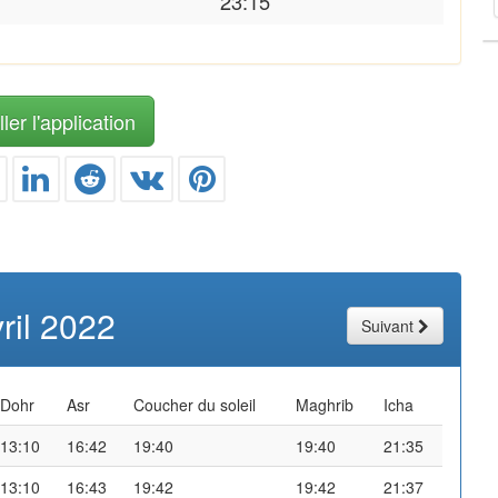
23:15
ler l'application
ril 2022
Suivant
Dohr
Asr
Coucher du soleil
Maghrib
Icha
13:10
16:42
19:40
19:40
21:35
13:10
16:43
19:42
19:42
21:37