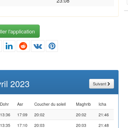
23:08
ler l'application
ril 2023
Suivant
Dohr
Asr
Coucher du soleil
Maghrib
Icha
13:36
17:09
20:02
20:02
21:46
13:35
17:10
20:03
20:03
21:48