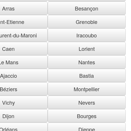
Arras
Besançon
nt-Etienne
Grenoble
urent-du-Maroni
Iracoubo
Caen
Lorient
Le Mans
Nantes
Ajaccio
Bastia
Béziers
Montpellier
Vichy
Nevers
Dijon
Bourges
Orléans
Dieppe