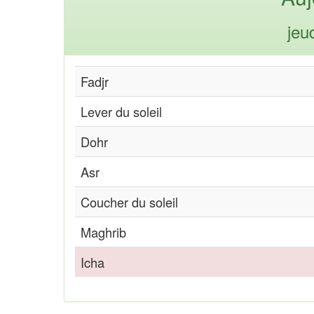
jeu
Fadjr
Lever du soleil
Dohr
Asr
Coucher du soleil
Maghrib
Icha