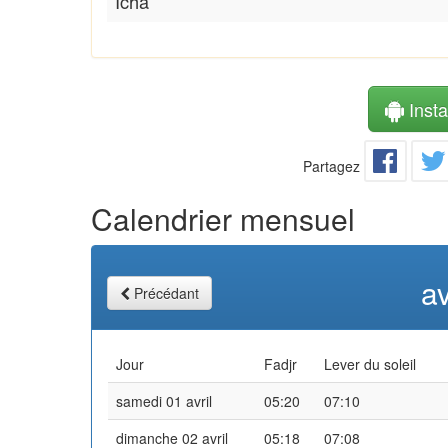
Icha
Instal
Partagez
Calendrier mensuel
av
Précédant
Jour
Fadjr
Lever du soleil
samedi 01 avril
05:20
07:10
dimanche 02 avril
05:18
07:08