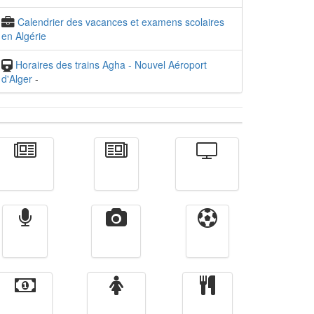
Calendrier des vacances et examens scolaires
en Algérie
Horaires des trains Agha - Nouvel Aéroport
d'Alger
-
Actualité
الأخبار
Télévision
Radio
Vidéos
Sport
Finance
Femmes
cuisine