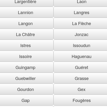
Largentière
Laon
Lannion
Langres
Langon
La Flèche
La Châtre
Jonzac
Istres
Issoudun
Issoire
Haguenau
Guingamp
Guéret
Guebwiller
Grasse
Gourdon
Gex
Gap
Fougères