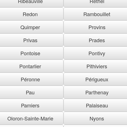
Ribeauville
Rethel
Redon
Rambouillet
Quimper
Provins
Privas
Prades
Pontoise
Pontivy
Pontarlier
Pithiviers
Péronne
Périgueux
Pau
Parthenay
Pamiers
Palaiseau
Oloron-Sainte-Marie
Nyons