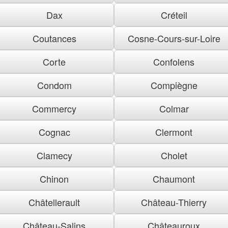
Dax
Créteil
Coutances
Cosne-Cours-sur-Loire
Corte
Confolens
Condom
Compiègne
Commercy
Colmar
Cognac
Clermont
Clamecy
Cholet
Chinon
Chaumont
Châtellerault
Château-Thierry
Château-Salins
Châteauroux