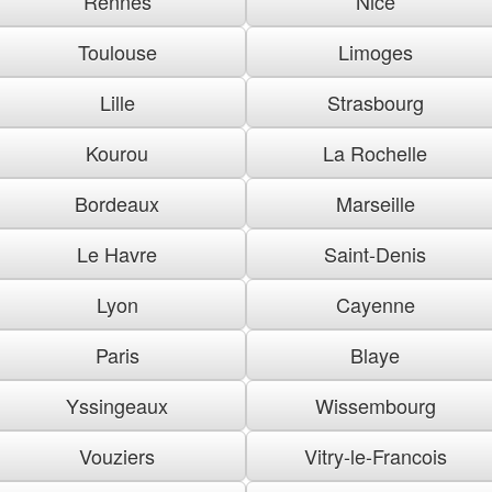
Rennes
Nice
Toulouse
Limoges
Lille
Strasbourg
Kourou
La Rochelle
Bordeaux
Marseille
Le Havre
Saint-Denis
Lyon
Cayenne
Paris
Blaye
Yssingeaux
Wissembourg
Vouziers
Vitry-le-Francois