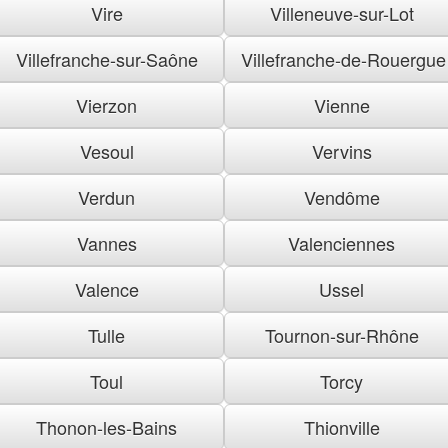
Vire
Villeneuve-sur-Lot
Villefranche-sur-Saône
Villefranche-de-Rouergue
Vierzon
Vienne
Vesoul
Vervins
Verdun
Vendôme
Vannes
Valenciennes
Valence
Ussel
Tulle
Tournon-sur-Rhône
Toul
Torcy
Thonon-les-Bains
Thionville