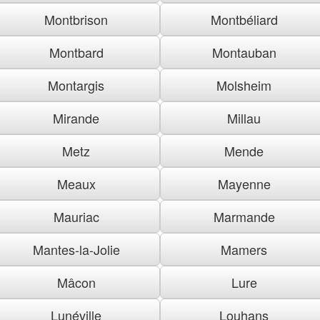
Montbrison
Montbéliard
Montbard
Montauban
Montargis
Molsheim
Mirande
Millau
Metz
Mende
Meaux
Mayenne
Mauriac
Marmande
Mantes-la-Jolie
Mamers
Mâcon
Lure
Lunéville
Louhans