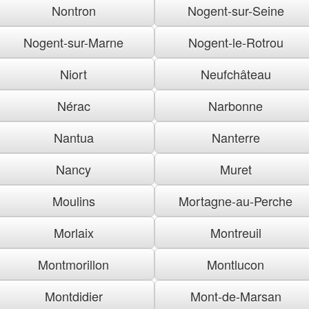
Nontron
Nogent-sur-Seine
Nogent-sur-Marne
Nogent-le-Rotrou
Niort
Neufchâteau
Nérac
Narbonne
Nantua
Nanterre
Nancy
Muret
Moulins
Mortagne-au-Perche
Morlaix
Montreuil
Montmorillon
Montlucon
Montdidier
Mont-de-Marsan