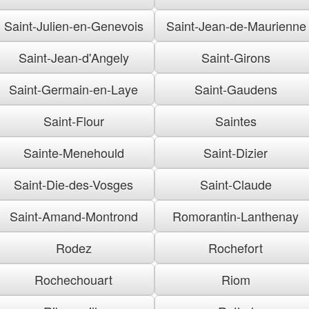
Saint-Julien-en-Genevois
Saint-Jean-de-Maurienne
Saint-Jean-d'Angely
Saint-Girons
Saint-Germain-en-Laye
Saint-Gaudens
Saint-Flour
Saintes
Sainte-Menehould
Saint-Dizier
Saint-Die-des-Vosges
Saint-Claude
Saint-Amand-Montrond
Romorantin-Lanthenay
Rodez
Rochefort
Rochechouart
Riom