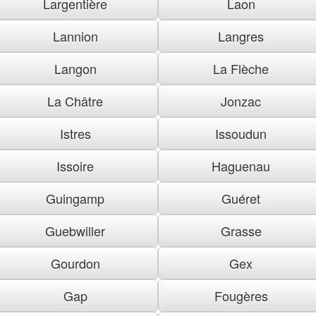
Largentière
Laon
Lannion
Langres
Langon
La Flèche
La Châtre
Jonzac
Istres
Issoudun
Issoire
Haguenau
Guingamp
Guéret
Guebwiller
Grasse
Gourdon
Gex
Gap
Fougères