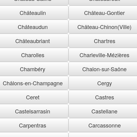
Châteaulin
Château-Gontier
Châteaudun
Château-Chinon(Ville)
Châteaubriant
Chartres
Charolles
Charleville-Mézières
Chambéry
Chalon-sur-Saône
Châlons-en-Champagne
Cergy
Ceret
Castres
Castelsarrasin
Castellane
Carpentras
Carcassonne