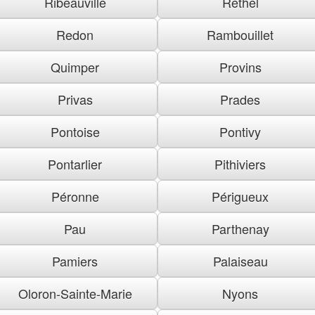
Ribeauville
Rethel
Redon
Rambouillet
Quimper
Provins
Privas
Prades
Pontoise
Pontivy
Pontarlier
Pithiviers
Péronne
Périgueux
Pau
Parthenay
Pamiers
Palaiseau
Oloron-Sainte-Marie
Nyons