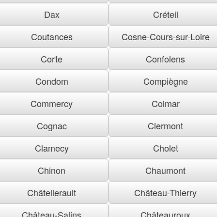
Dax
Créteil
Coutances
Cosne-Cours-sur-Loire
Corte
Confolens
Condom
Compiègne
Commercy
Colmar
Cognac
Clermont
Clamecy
Cholet
Chinon
Chaumont
Châtellerault
Château-Thierry
Château-Salins
Châteauroux