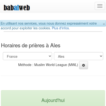
Tog
navi
×
En utilisant nos services, vous nous donnez expressément votre
accord pour exploiter les cookies.
Plus d'infos.
Horaires de prières à Ales
Méthode : Muslim World League (MWL)
Aujourd'hui