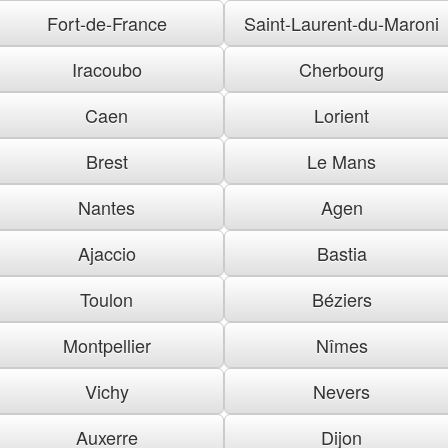
Fort-de-France
Saint-Laurent-du-Maroni
Iracoubo
Cherbourg
Caen
Lorient
Brest
Le Mans
Nantes
Agen
Ajaccio
Bastia
Toulon
Béziers
Montpellier
Nîmes
Vichy
Nevers
Auxerre
Dijon