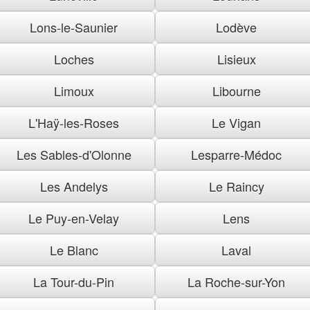
Lons-le-Saunier
Lodève
Loches
Lisieux
Limoux
Libourne
L'Haÿ-les-Roses
Le Vigan
Les Sables-d'Olonne
Lesparre-Médoc
Les Andelys
Le Raincy
Le Puy-en-Velay
Lens
Le Blanc
Laval
La Tour-du-Pin
La Roche-sur-Yon