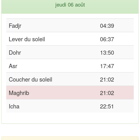
jeudi 06 août
Fadjr
04:39
Lever du soleil
06:37
Dohr
13:50
Asr
17:47
Coucher du soleil
21:02
Maghrib
21:02
Icha
22:51