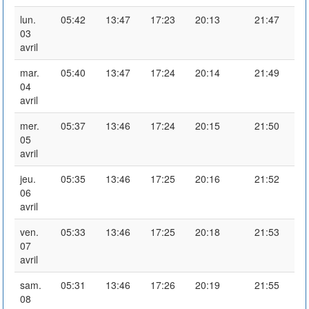
lun.
05:42
13:47
17:23
20:13
21:47
03
avril
mar.
05:40
13:47
17:24
20:14
21:49
04
avril
mer.
05:37
13:46
17:24
20:15
21:50
05
avril
jeu.
05:35
13:46
17:25
20:16
21:52
06
avril
ven.
05:33
13:46
17:25
20:18
21:53
07
avril
sam.
05:31
13:46
17:26
20:19
21:55
08