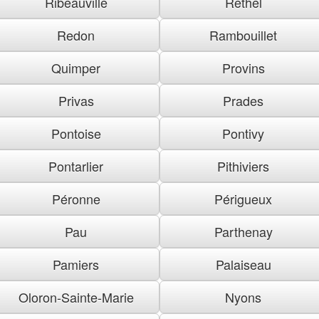
Ribeauville
Rethel
Redon
Rambouillet
Quimper
Provins
Privas
Prades
Pontoise
Pontivy
Pontarlier
Pithiviers
Péronne
Périgueux
Pau
Parthenay
Pamiers
Palaiseau
Oloron-Sainte-Marie
Nyons