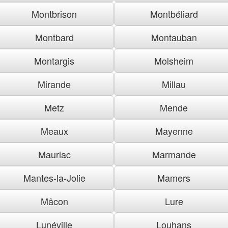
Montbrison
Montbéliard
Montbard
Montauban
Montargis
Molsheim
Mirande
Millau
Metz
Mende
Meaux
Mayenne
Mauriac
Marmande
Mantes-la-Jolie
Mamers
Mâcon
Lure
Lunéville
Louhans