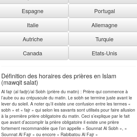
Espagne
Portugal
Italie
Allemagne
Autriche
Turquie
Canada
Etats-Unis
Définition des horaires des prières en Islam
(mawqit salat)
Al fajr (al fadjr)/al Sobh (prière du matin) : Prière qui commence à
l’aube ou au crépuscule du matin. Le sobh se termine juste avant le
lever du soleil. A noter qu’il existe une confusion entre les termes «
sobh » et « fajr » qui selon les savants sont utilisés pour faire allusion
à la première prière obligatoire du matin. Ceci s’explique par le fait
que avant d’accomplir la prière obligatoire il existe une prière
fortement recommandée que l’on appelle « Sounnat Al Sobh », «
Sounnat Al Fajr » ou encore « Rabibatou Al Fajr »