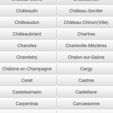
Châteaulin
Château-Gontier
Châteaudun
Château-Chinon(Ville)
Châteaubriant
Chartres
Charolles
Charleville-Mézières
Chambéry
Chalon-sur-Saône
Châlons-en-Champagne
Cergy
Ceret
Castres
Castelsarrasin
Castellane
Carpentras
Carcassonne