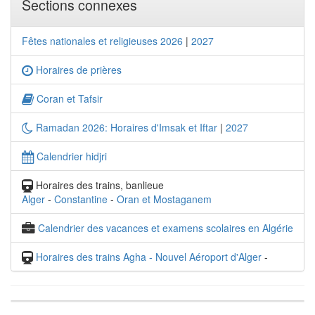
Sections connexes
Fêtes nationales et religieuses 2026
|
2027
Horaires de prières
Coran et Tafsir
Ramadan 2026: Horaires d'Imsak et Iftar
|
2027
Calendrier hidjri
Horaires des trains, banlieue
Alger
-
Constantine
-
Oran et Mostaganem
Calendrier des vacances et examens scolaires en Algérie
Horaires des trains Agha - Nouvel Aéroport d'Alger
-