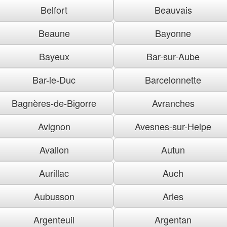
Belfort
Beauvais
Beaune
Bayonne
Bayeux
Bar-sur-Aube
Bar-le-Duc
Barcelonnette
Bagnères-de-Bigorre
Avranches
Avignon
Avesnes-sur-Helpe
Avallon
Autun
Aurillac
Auch
Aubusson
Arles
Argenteuil
Argentan