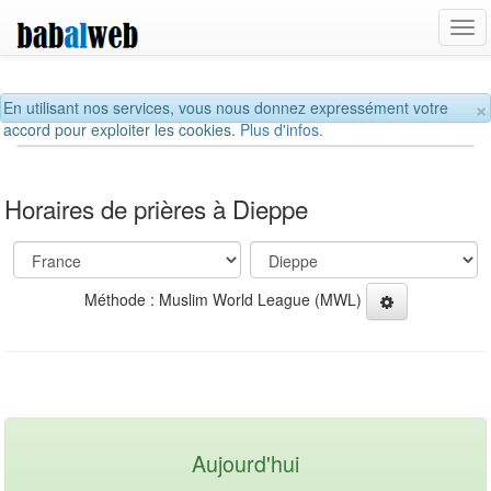
Tog
navi
×
En utilisant nos services, vous nous donnez expressément votre
accord pour exploiter les cookies.
Plus d'infos.
Horaires de prières à Dieppe
Méthode : Muslim World League (MWL)
Aujourd'hui