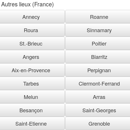
Autres lieux (France)
Annecy
Roanne
Roura
Sinnamary
St.-Brieuc
Poitier
Angers
Biarritz
Aix-en-Provence
Perpignan
Tarbes
Clermont-Ferrand
Melun
Arras
Besançon
Saint-Georges
Saint-Etienne
Grenoble