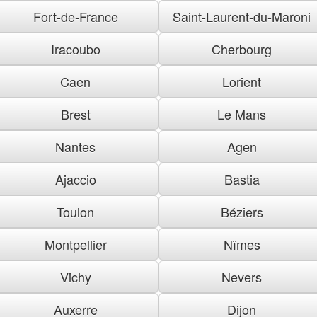
Fort-de-France
Saint-Laurent-du-Maroni
Iracoubo
Cherbourg
Caen
Lorient
Brest
Le Mans
Nantes
Agen
Ajaccio
Bastia
Toulon
Béziers
Montpellier
Nîmes
Vichy
Nevers
Auxerre
Dijon