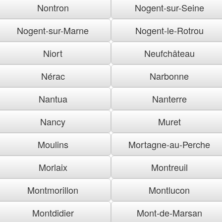
Nontron
Nogent-sur-Seine
Nogent-sur-Marne
Nogent-le-Rotrou
Niort
Neufchâteau
Nérac
Narbonne
Nantua
Nanterre
Nancy
Muret
Moulins
Mortagne-au-Perche
Morlaix
Montreuil
Montmorillon
Montlucon
Montdidier
Mont-de-Marsan