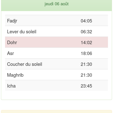
jeudi 06 août
Fadjr
04:05
Lever du soleil
06:32
Dohr
14:02
Asr
18:06
Coucher du soleil
21:30
Maghrib
21:30
Icha
23:45