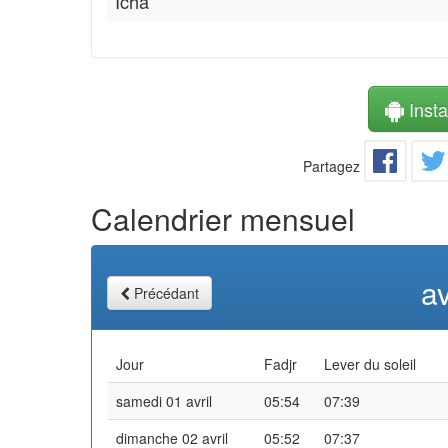
Icha
Instal
Partagez
Calendrier mensuel
av
Précédant
Jour
Fadjr
Lever du soleil
samedi 01 avril
05:54
07:39
dimanche 02 avril
05:52
07:37