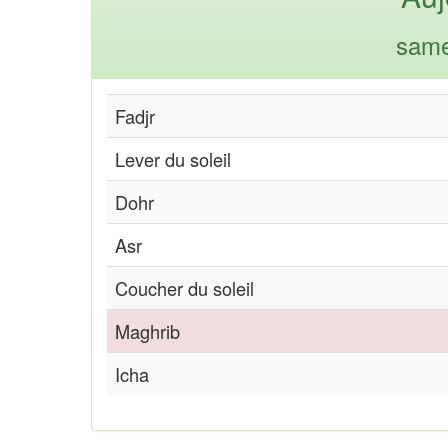
same
Fadjr
Lever du soleil
Dohr
Asr
Coucher du soleil
Maghrib
Icha