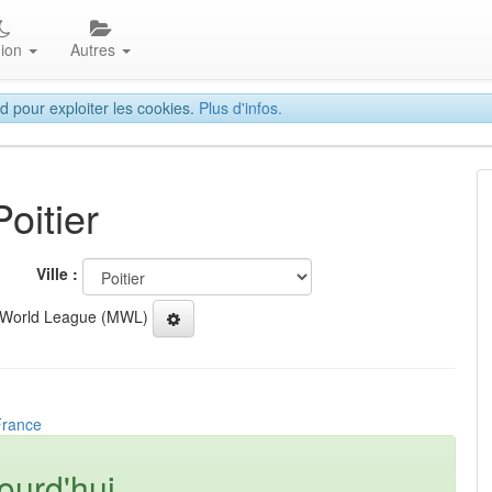
gion
Autres
d pour exploiter les cookies.
Plus d'infos.
oitier
Ville :
 World League (MWL)
 France
ourd'hui