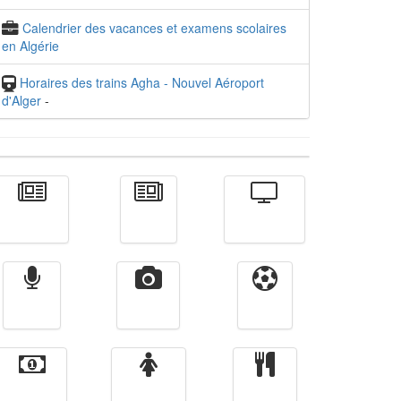
Calendrier des vacances et examens scolaires
en Algérie
Horaires des trains Agha - Nouvel Aéroport
d'Alger
-
Actualité
الأخبار
Télévision
Radio
Vidéos
Sport
Finance
Femmes
cuisine