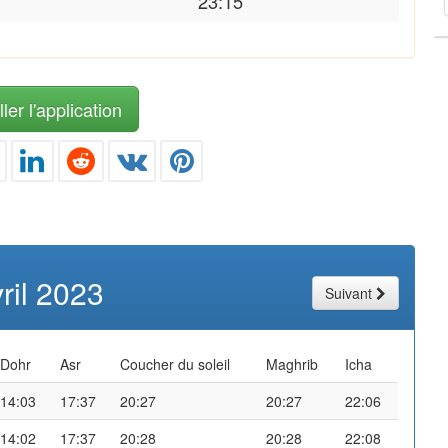
23:15
ler l'application
ril 2023
Suivant
Dohr
Asr
Coucher du soleil
Maghrib
Icha
14:03
17:37
20:27
20:27
22:06
14:02
17:37
20:28
20:28
22:08