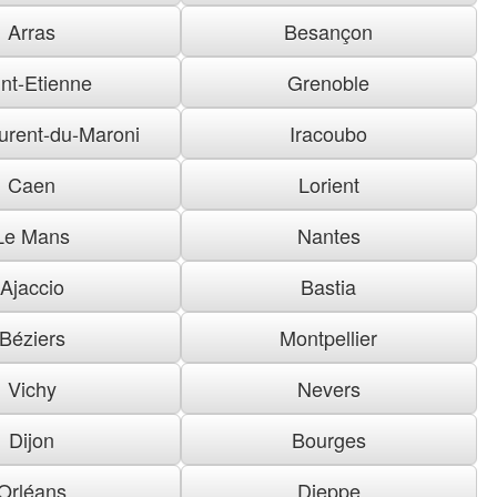
Arras
Besançon
nt-Etienne
Grenoble
urent-du-Maroni
Iracoubo
Caen
Lorient
Le Mans
Nantes
Ajaccio
Bastia
Béziers
Montpellier
Vichy
Nevers
Dijon
Bourges
Orléans
Dieppe